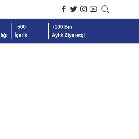
+500
+100 Bin
ığı
İçerik
Aylık Ziyaretçi