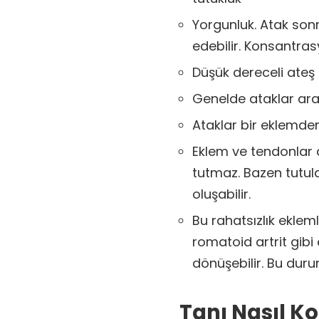
Yorgunluk. Atak son
edebilir. Konsantra
Düşük dereceli ateş
Genelde ataklar aras
Ataklar bir eklemden 
Eklem ve tendonlar 
tutmaz. Bazen tutula
oluşabilir.
Bu rahatsızlık ekle
romatoid artrit gibi
dönüşebilir. Bu durum
Tanı Nasıl K