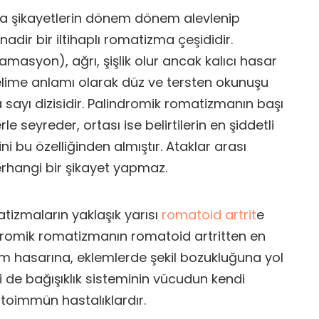
a şikayetlerin dönem dönem alevlenip
dir bir iltihaplı romatizma çeşididir.
lamasyon), ağrı, şişlik olur ancak kalıcı hasar
lime anlamı olarak düz ve tersten okunuşu
 sayı dizisidir. Palindromik romatizmanın başı
le seyreder, ortası ise belirtilerin en şiddetli
i bu özelliğinden almıştır. Ataklar arası
rhangi bir şikayet yapmaz.
izmaların yaklaşık yarısı
romatoid artrit
e
romik romatizmanın romatoid artritten en
lem hasarına, eklemlerde şekil bozukluğuna yol
 de bağışıklık sisteminin vücudun kendi
otoimmün hastalıklardır.