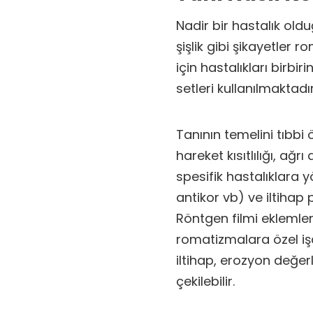
Nadir bir hastalık olduğ
şişlik gibi şikayetler r
için hastalıkları birbir
setleri kullanılmaktadır
Tanının temelini tıbbi
hareket kısıtlılığı, ağr
spesifik hastalıklara y
antikor vb) ve iltihap 
Röntgen filmi eklemler
romatizmalara özel işa
iltihap, erozyon değerl
çekilebilir.