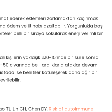
.
irahat ederek eklemleri zorlamaktan kaçınmak
ma ödem ve iltihabı azaltabilir. Yorgunlukla baş
teler belli bir sıraya sokularak enerji verimli bir
ı kişilerin yaklaşık %10-15’inde bir süre sonra
0-50 civarında belli aralıklarla ataklar devam
tada ise belirtiler kötüleşerek daha ağır bir
rilebilir.
o TL, Lin CH, Chen DY.
Risk of autoimmune