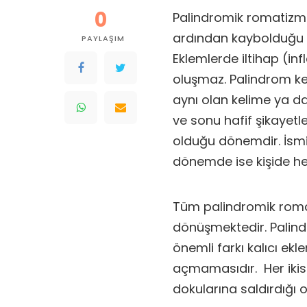
0
Palindromik romatizm
ardından kaybolduğu na
PAYLAŞIM
Eklemlerde iltihap (inf
oluşmaz. Palindrom ke
aynı olan kelime ya da
ve sonu hafif şikayetler
olduğu dönemdir. İsmin
dönemde ise kişide he
Tüm palindromik romat
dönüşmektedir. Palind
önemli farkı kalıcı ek
açmamasıdır. Her ikisi
dokularına saldırdığı 