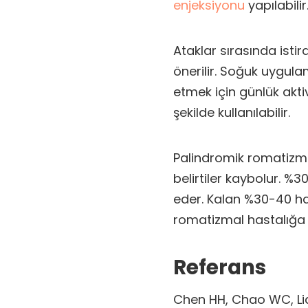
enjeksiyonu
yapılabilir
Ataklar sırasında ist
önerilir. Soğuk uygula
etmek için günlük aktivi
şekilde kullanılabilir.
Palindromik romatizmal
belirtiler kaybolur. %3
eder. Kalan %30-40 has
romatizmal hastalığa ev
Referans
Chen HH, Chao WC, Lia