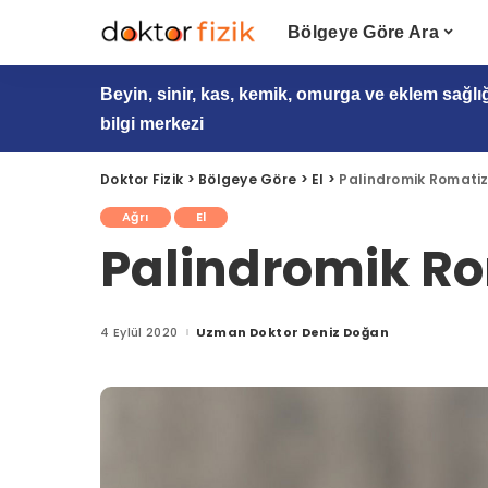
Bölgeye Göre Ara
Beyin, sinir, kas, kemik, omurga ve eklem sağlı
bilgi merkezi
Doktor Fizik
>
Bölgeye Göre
>
El
>
Palindromik Romati
Ağrı
El
Palindromik R
4 Eylül 2020
Uzman Doktor Deniz Doğan
Posted
by