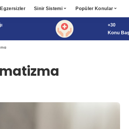
Egzersizler
Sinir Sistemi
Popüler Konular
ğı
+30
Konu Başl
zma
omatizma