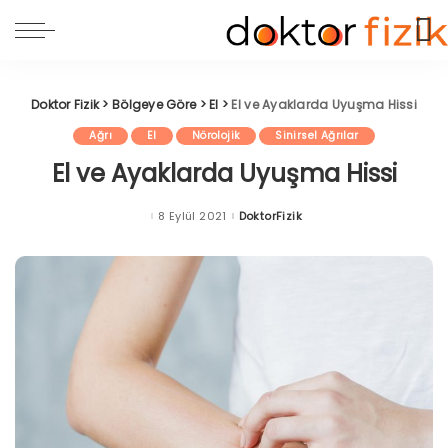
Doktor Fizik
>
Bölgeye Göre
>
El
>
El ve Ayaklarda Uyuşma Hissi
Ağrı
El
Nörolojik
Sinirsel Ağrılar
El ve Ayaklarda Uyuşma Hissi
8 Eylül 2021
DoktorFizik
Posted
by