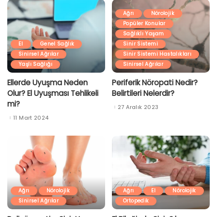
Ağrı
Nörolojik
Popüler Konular
Sağlıklı Yaşam
El
Genel Sağlık
Sinir Sistemi
Sinirsel Ağrılar
Sinir Sistemi Hastalıkları
Yaşlı Sağlığı
Sinirsel Ağrılar
Ellerde Uyuşma Neden
Periferik Nöropati Nedir?
Olur? El Uyuşması Tehlikeli
Belirtileri Nelerdir?
mi?
27 Aralık 2023
11 Mart 2024
Ağrı
Nörolojik
Ağrı
El
Nörolojik
Sinirsel Ağrılar
Ortopedik