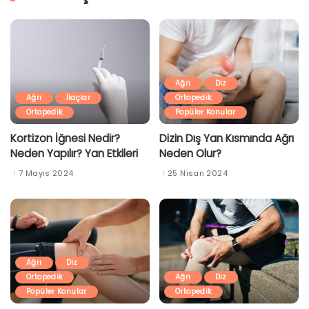
Ağrı
Diz
Ağrı
İlaçlar
Ortopedik
Ortopedik
Popüler Konular
Kortizon İğnesi Nedir?
Dizin Dış Yan Kısmında Ağrı
Neden Yapılır? Yan Etkileri
Neden Olur?
7 Mayıs 2024
25 Nisan 2024
Ağrı
Diz
Ortopedik
Ağrı
Diz
Popüler Konular
Ortopedik