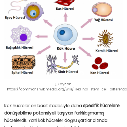
Kaynak :
https://commons.wikimedia.org/wiki/File:Final_stem_cell_differentia
Kök hücreler en basit ifadesiyle daha
spesifik hücrelere
dönüşebilme potansiyeli taşıyan
farklılaşmamış
hücrelerdir. Yani kök hücreler doğru şartlar altında