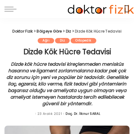
Doktor Fizik
>
Bölgeye Göre
>
Diz
>
Dizde Kök Hücre Tedavisi
Ağrı
Diz
Ortopedik
Dizde Kök Hücre Tedavisi
Dizde kök hücre tedavisi kireçlenmeden menisküs
hasarına ve ligament zorlanmalarına kadar pek çok
diz sorunu için yeni ve popüler bir tedavidir. Genellikle
ilaç, egzersiz, kilo verme, fizik tedavi gibi yöntemlerin
başarısız olduğu ve ameliyata uygun olmayan veya
ameliyat istemeyen hastalarda tercih edilebilecek
güvenli bir yöntemdir.
23 Aralık 2021
Doç. Dr. İlknur SARAL
Posted
by