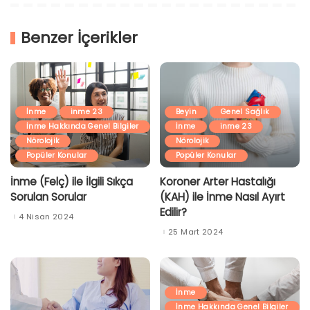
Benzer İçerikler
İnme
inme 23
Beyin
Genel Sağlık
İnme Hakkında Genel Bilgiler
İnme
inme 23
Nörolojik
Nörolojik
Popüler Konular
Popüler Konular
İnme (Felç) ile İlgili Sıkça
Koroner Arter Hastalığı
Sorulan Sorular
(KAH) ile İnme Nasıl Ayırt
Edilir?
4 Nisan 2024
25 Mart 2024
İnme
İnme Hakkında Genel Bilgiler