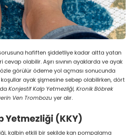
sorusuna hafiften şiddetliye kadar altta yatan
ri cevap olabilir. Aşırı sıvının ayaklarda ve ayak
p gözle görülür ödeme yol açması sonucunda
li koşullar ayak şişmesine sebep olabilirken, dört
nda
Konjestif Kalp Yetmezliği, Kronik Böbrek
 Derin Ven Trombozu
yer alır.
lp Yetmezliği (KKY)
iği, kalbin etkili bir şekilde kan pompalama