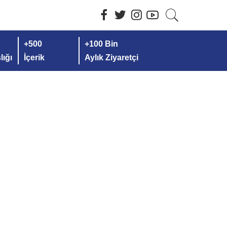
+500
+100 Bin
ığı
İçerik
Aylık Ziyaretçi