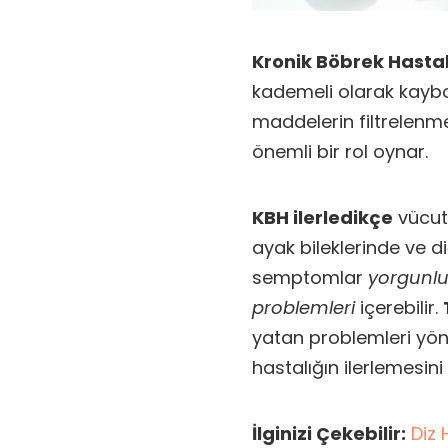
Kronik Böbrek Hastal
kademeli olarak kaybo
maddelerin filtrelenm
önemli bir rol oynar.
KBH ilerledikçe
vücutt
ayak bileklerinde ve d
semptomlar
yorgunluk
problemleri
içerebilir.
yatan problemleri yön
hastalığın ilerlemesi
İlginizi Çekebilir:
Diz 