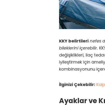
KKY belirtileri
nefes d
bileklerini içerebilir.
KKY
değişiklikleri, ilaç t
iyileştirmek için ameli
kombinasyonunu içereb
İlginizi Çekebilir:
Kalp
Ayaklar ve K