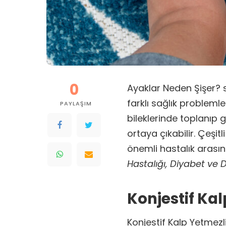
0
Ayaklar Neden Şişer? 
farklı sağlık problemle
PAYLAŞIM
bileklerinde toplanı
ortaya çıkabilir. Çeşit
önemli hastalık arası
Hastalığı, Diyabet ve
Konjestif Ka
Konjestif Kalp Yetmezl