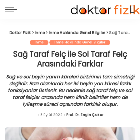
Doktor Fizik
>
İnme
>
İnme Hakkında Genel Bilgiler
>
Sağ Taraf Felç ile Sol Taraf Felç Arasındaki Farklar
İnme
İnme Hakkında Genel Bilgiler
Sağ Taraf Felç ile Sol Taraf Felç
Arasındaki Farklar
Sağ ve sol beyin yarım küreleri birbirinin tam simetriği
değildir. Bazı alanlarda her iki beyin yarı küresi farklı
fonksiyonlar üstlenir. Bu nedenle sağ taraf felç ve sol
taraf felçler arasında hem klinik belirtiler hem de
iyileşme süreci açısından farklılık oluşur.
8 Eylül 2022
Prof. Dr. Engin Çakar
Posted
by