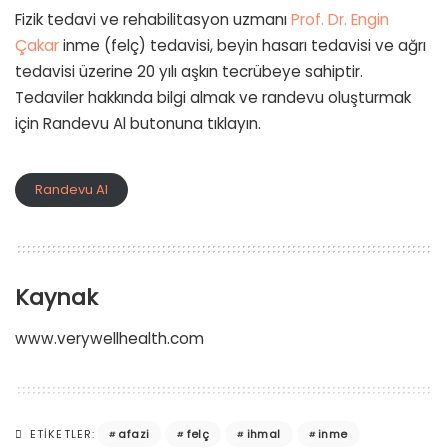
Fizik tedavi ve rehabilitasyon uzmanı
Prof. Dr. Engin
Çakar
inme (felç) tedavisi, beyin hasarı tedavisi ve ağrı
tedavisi üzerine 20 yılı aşkın tecrübeye sahiptir.
Tedaviler hakkında bilgi almak ve randevu oluşturmak
için Randevu Al butonuna tıklayın.
Randevu Al
Kaynak
www.verywellhealth.com
afazi
felç
ihmal
inme
ETIKETLER: