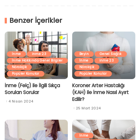
Benzer İçerikler
İnme
inme 23
Beyin
Genel Sağlık
İnme Hakkında Genel Bilgiler
İnme
inme 23
Nörolojik
Nörolojik
Popüler Konular
Popüler Konular
İnme (Felç) ile İlgili Sıkça
Koroner Arter Hastalığı
Sorulan Sorular
(KAH) ile İnme Nasıl Ayırt
Edilir?
4 Nisan 2024
25 Mart 2024
İnme