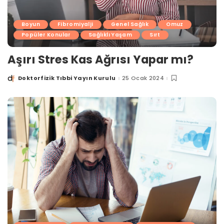
Boyun
Fibromiyalji
Genel Sağlık
Omuz
Popüler Konular
Sağlıklı Yaşam
Sırt
Aşırı Stres Kas Ağrısı Yapar mı?
Doktorfizik Tıbbi Yayın Kurulu
25 Ocak 2024
Posted
by