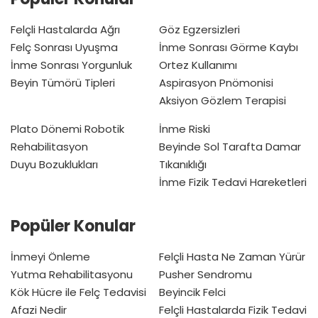
Felçli Hastalarda Ağrı
Göz Egzersizleri
Felç Sonrası Uyuşma
İnme Sonrası Görme Kaybı
İnme Sonrası Yorgunluk
Ortez Kullanımı
Beyin Tümörü Tipleri
Aspirasyon Pnömonisi
Aksiyon Gözlem Terapisi
Plato Dönemi
Robotik
İnme Riski
Rehabilitasyon
Beyinde Sol Tarafta Damar
Duyu Bozuklukları
Tıkanıklığı
İnme Fizik Tedavi Hareketleri
Popüler Konular
İnmeyi Önleme
Felçli Hasta Ne Zaman Yürür
Yutma Rehabilitasyonu
Pusher Sendromu
Kök Hücre ile Felç Tedavisi
Beyincik Felci
Afazi Nedir
Felçli Hastalarda Fizik Tedavi