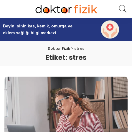
Beyin, sinir, kas, kemik, omurga ve
eklem sağlığı
bilgi merkezi
Doktor Fizik
>
stres
Etiket:
stres