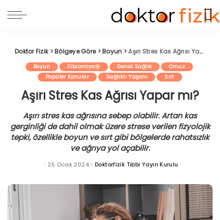
Doktor Fizik
>
Bölgeye Göre
>
Boyun
>
Aşırı Stres Kas Ağrısı Yapar mı?
Boyun
Fibromiyalji
Genel Sağlık
Omuz
Popüler Konular
Sağlıklı Yaşam
Sırt
Aşırı Stres Kas Ağrısı Yapar mı?
Aşırı stres kas ağrısına sebep olabilir. Artan kas
gerginliği de dahil olmak üzere strese verilen fizyolojik
tepki, özellikle boyun ve sırt gibi bölgelerde rahatsızlık
ve ağrıya yol açabilir.
25 Ocak 2024
Doktorfizik Tıbbi Yayın Kurulu
Posted
by