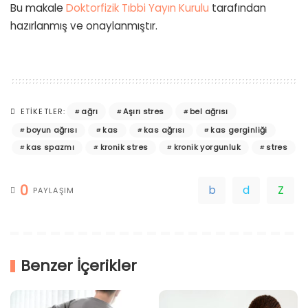
Bu makale
Doktorfizik Tıbbi Yayın Kurulu
tarafından
hazırlanmış ve onaylanmıştır.
ağrı
Aşırı stres
bel ağrısı
ETIKETLER:
boyun ağrısı
kas
kas ağrısı
kas gerginliği
kas spazmı
kronik stres
kronik yorgunluk
stres
0
PAYLAŞIM
Benzer İçerikler