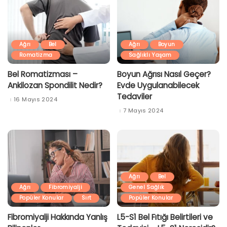
Ağrı
Bel
Ağrı
Boyun
Romatizma
Sağlıklı Yaşam
Bel Romatizması –
Boyun Ağrısı Nasıl Geçer?
Ankilozan Spondilit Nedir?
Evde Uygulanabilecek
Tedaviler
16 Mayıs 2024
7 Mayıs 2024
Ağrı
Bel
Ağrı
Fibromiyalji
Genel Sağlık
Popüler Konular
Sırt
Popüler Konular
Fibromiyalji Hakkında Yanlış
L5-S1 Bel Fıtığı Belirtileri ve