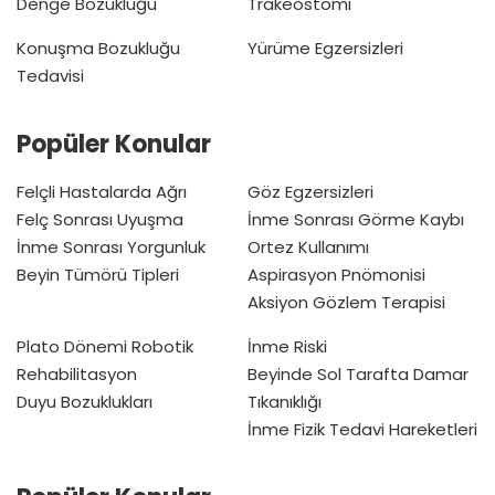
Denge Bozukluğu
Trakeostomi
Konuşma Bozukluğu
Yürüme Egzersizleri
Tedavisi
Popüler Konular
Felçli Hastalarda Ağrı
Göz Egzersizleri
Felç Sonrası Uyuşma
İnme Sonrası Görme Kaybı
İnme Sonrası Yorgunluk
Ortez Kullanımı
Beyin Tümörü Tipleri
Aspirasyon Pnömonisi
Aksiyon Gözlem Terapisi
Plato Dönemi
Robotik
İnme Riski
Rehabilitasyon
Beyinde Sol Tarafta Damar
Duyu Bozuklukları
Tıkanıklığı
İnme Fizik Tedavi Hareketleri