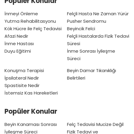
Popüler Konular
İnmeyi Önleme
Felçli Hasta Ne Zaman Yürür
Yutma Rehabilitasyonu
Pusher Sendromu
Kök Hücre ile Felç Tedavisi
Beyincik Felci
Afazi Nedir
Felçli Hastalarda Fizik Tedavi
İnme Hastası
Süresi
Duyu Eğitimi
İnme Sonrası İyileşme
Süreci
Konuşma Terapisi
Beyin Damar Tıkanıklığı
İpsilateral Nedir
Belirtileri
Spastisite Nedir
İstemsiz Kas Hareketleri
Popüler Konular
Beyin Kanaması Sonrası
Felç Tedavisi Mucize Değil
İyileşme Süreci
Fizik Tedavi ve