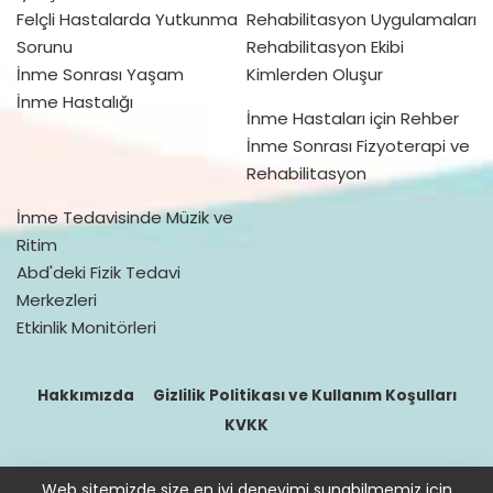
Felçli Hastalarda Yutkunma
Rehabilitasyon Uygulamaları
Sorunu
Rehabilitasyon Ekibi
İnme Sonrası Yaşam
Kimlerden Oluşur
İnme Hastalığı
İnme Hastaları için Rehber
İnme Sonrası Fizyoterapi ve
Rehabilitasyon
İnme Tedavisinde Müzik ve
Ritim
Abd'deki Fizik Tedavi
Merkezleri
Etkinlik Monitörleri
Hakkımızda
Gizlilik Politikası ve Kullanım Koşulları
KVKK
Web sitemizde size en iyi deneyimi sunabilmemiz için