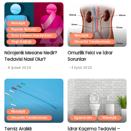
Nörolojik
Popüler Konular
Sinir Sistemi Hastalıkları
Nörolojik
Yaşlı Sağlığı
Omurilik Yaralanması
Nörojenik Mesane Nedir?
Omurilik Felci ve İdrar
Tedavisi Nasıl Olur?
Sorunları
8 Şubat 2024
4 Eylül 2020
Nörolojik
Omurilik Yaralanması
Egzersizler
Nörolojik
Temiz Aralıklı
İdrar Kaçırma Tedavisi –