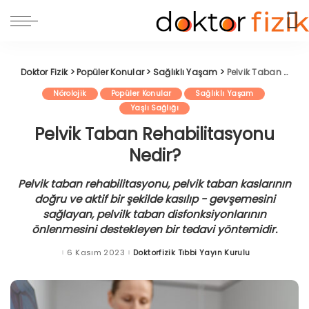
Doktor Fizik
>
Popüler Konular
>
Sağlıklı Yaşam
>
Pelvik Taban Rehabilitasyonu Nedir?
Nörolojik
Popüler Konular
Sağlıklı Yaşam
Yaşlı Sağlığı
Pelvik Taban Rehabilitasyonu
Nedir?
Pelvik taban rehabilitasyonu, pelvik taban kaslarının
doğru ve aktif bir şekilde kasılıp - gevşemesini
sağlayan, pelvilk taban disfonksiyonlarının
önlenmesini destekleyen bir tedavi yöntemidir.
6 Kasım 2023
Doktorfizik Tıbbi Yayın Kurulu
Posted
by