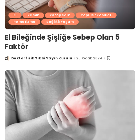
El
Kemik
Ortopedik
Popüler Konular
Romatizma
Sağlıklı Yaşam
El Bileğinde Şişliğe Sebep Olan 5
Faktör
Doktorfizik Tıbbi Yayın Kurulu
23 Ocak 2024
Posted
by