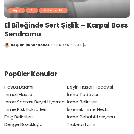
Ağrı
El
Ortopedik
El Bileğinde Sert Şişlik – Karpal Boss
Sendromu
Doç. Dr. İlknur SARAL
24 Nisan 2023
Posted
by
Popüler Konular
Hasta Bakımı
Beyin Hasarı Tedavisi
İnmeli Hasta
İnme Tedavisi
İnme Sonrası Beyni Uyarma
İnme Belirtiler
İnme Risk Faktörleri
İskemik İnme Nedir
Felç Belirtileri
İnme Rehabilitasyonu
Denge Bozukluğu
Trakeostomi