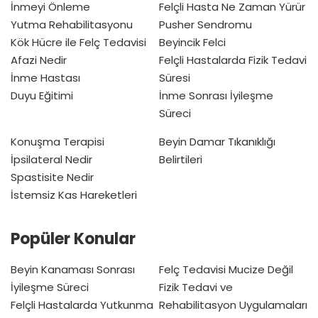
İnmeyi Önleme
Felçli Hasta Ne Zaman Yürür
Yutma Rehabilitasyonu
Pusher Sendromu
Kök Hücre ile Felç Tedavisi
Beyincik Felci
Afazi Nedir
Felçli Hastalarda Fizik Tedavi
İnme Hastası
Süresi
Duyu Eğitimi
İnme Sonrası İyileşme
Süreci
Konuşma Terapisi
Beyin Damar Tıkanıklığı
İpsilateral Nedir
Belirtileri
Spastisite Nedir
İstemsiz Kas Hareketleri
Popüler Konular
Beyin Kanaması Sonrası
Felç Tedavisi Mucize Değil
İyileşme Süreci
Fizik Tedavi ve
Felçli Hastalarda Yutkunma
Rehabilitasyon Uygulamaları