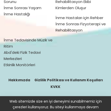
Sorunu
Rehabilitasyon Ekibi
İnme Sonrası Yaşam
Kimlerden Oluşur
İnme Hastalığı
İnme Hastaları için Rehber
İnme Sonrası Fizyoterapi ve
Rehabilitasyon
İnme Tedavisinde Müzik ve
Ritim
Abd'deki Fizik Tedavi
Merkezleri
Etkinlik Monitörleri
Hakkımızda
Gizlilik Politikası ve Kullanım Koşulları
KVKK
Web sitemizde size en iyi deneyimi sunabilmemiz için
© 2016–2021 doktorfizik
çerezleri kullanıyoruz. Bu siteyi kullanmaya devam
Site içeriğinde bulunan bilgiler destek sağlamak içindir. Hekimin