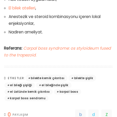
El bilek atelleri
,
Anestezik ve steroid kombinasyonu içeren lokal
enjeksiyonlar,
Nadiren ameliyat.
Referans:
Carpal boss syndrome: os styloideum fused
to the trapezoid.
bilekte kemik çıkıntısı
bilekte şişlik
ETIKETLER:
el bileği şişliği
el bileğinde şişlik
el üstünde kemik çıkıntısı
karpal boss
karpal boss sendromu
0
PAYLAŞIM