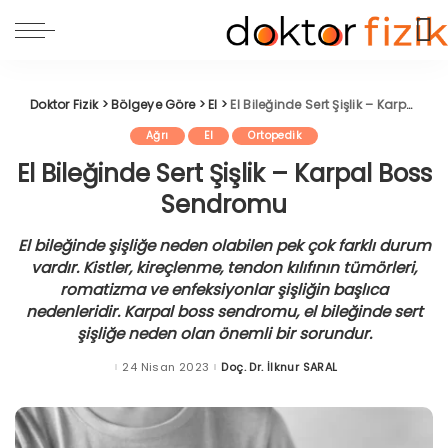
Doktor Fizik
>
Bölgeye Göre
>
El
>
El Bileğinde Sert Şişlik – Karpal Boss Sendromu
Ağrı
El
Ortopedik
El Bileğinde Sert Şişlik – Karpal Boss
Sendromu
El bileğinde şişliğe neden olabilen pek çok farklı durum
vardır. Kistler, kireçlenme, tendon kılıfının tümörleri,
romatizma ve enfeksiyonlar şişliğin başlıca
nedenleridir. Karpal boss sendromu, el bileğinde sert
şişliğe neden olan önemli bir sorundur.
24 Nisan 2023
Doç. Dr. İlknur SARAL
Posted
by