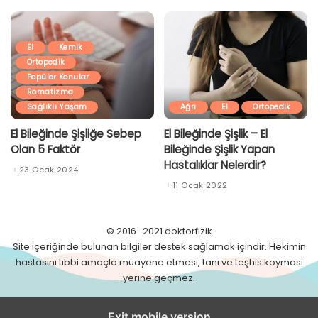
El
Kemik
Ortopedik
Popüler Konular
Romatizma
Sağlıklı Yaşam
Ağrı
El
Ortopedik
El Bileğinde Şişliğe Sebep
El Bileğinde Şişlik – El
Olan 5 Faktör
Bileğinde Şişlik Yapan
Hastalıklar Nelerdir?
23 Ocak 2024
11 Ocak 2022
© 2016–2021 doktorfizik
Site içeriğinde bulunan bilgiler destek sağlamak içindir. Hekimin
hastasını tıbbi amaçla muayene etmesi, tanı ve teşhis koyması
yerine geçmez.
Exit mobile version