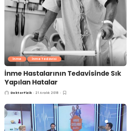
İnme
İnme Tedavisi
İnme Hastalarının Tedavisinde Sık
Yapılan Hatalar
DoktorFizik
21 Aralık 2018
Posted
by