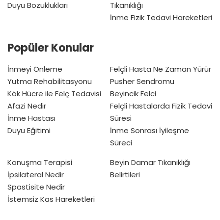
Duyu Bozuklukları
Tıkanıklığı
İnme Fizik Tedavi Hareketleri
Popüler Konular
İnmeyi Önleme
Felçli Hasta Ne Zaman Yürür
Yutma Rehabilitasyonu
Pusher Sendromu
Kök Hücre ile Felç Tedavisi
Beyincik Felci
Afazi Nedir
Felçli Hastalarda Fizik Tedavi
İnme Hastası
Süresi
Duyu Eğitimi
İnme Sonrası İyileşme
Süreci
Konuşma Terapisi
Beyin Damar Tıkanıklığı
İpsilateral Nedir
Belirtileri
Spastisite Nedir
İstemsiz Kas Hareketleri