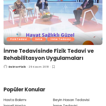
Fizik Tedavi
İnme
İnme Tedavisi
İnme Tedavisinde Fizik Tedavi ve
Rehabilitasyon Uygulamaları
DoktorFizik
29 Kasım 2018
Posted
by
Popüler Konular
Hasta Bakımı
Beyin Hasarı Tedavisi
İnmeli Hasta
İnme Tedavisi