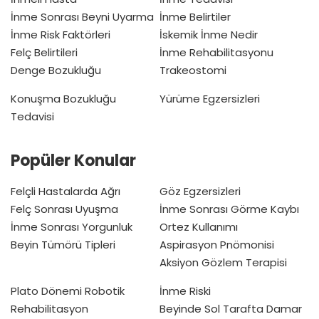
İnme Sonrası Beyni Uyarma
İnme Belirtiler
İnme Risk Faktörleri
İskemik İnme Nedir
Felç Belirtileri
İnme Rehabilitasyonu
Denge Bozukluğu
Trakeostomi
Konuşma Bozukluğu
Yürüme Egzersizleri
Tedavisi
Popüler Konular
Felçli Hastalarda Ağrı
Göz Egzersizleri
Felç Sonrası Uyuşma
İnme Sonrası Görme Kaybı
İnme Sonrası Yorgunluk
Ortez Kullanımı
Beyin Tümörü Tipleri
Aspirasyon Pnömonisi
Aksiyon Gözlem Terapisi
Plato Dönemi
Robotik
İnme Riski
Rehabilitasyon
Beyinde Sol Tarafta Damar