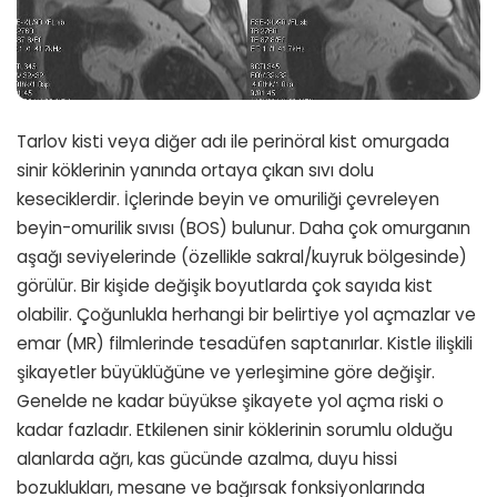
Tarlov kisti veya diğer adı ile perinöral kist omurgada
sinir köklerinin yanında ortaya çıkan sıvı dolu
keseciklerdir. İçlerinde beyin ve omuriliği çevreleyen
beyin-omurilik sıvısı (BOS) bulunur. Daha çok omurganın
aşağı seviyelerinde (özellikle sakral/kuyruk bölgesinde)
görülür. Bir kişide değişik boyutlarda çok sayıda kist
olabilir. Çoğunlukla herhangi bir belirtiye yol açmazlar ve
emar (MR) filmlerinde tesadüfen saptanırlar. Kistle ilişkili
şikayetler büyüklüğüne ve yerleşimine göre değişir.
Genelde ne kadar büyükse şikayete yol açma riski o
kadar fazladır. Etkilenen sinir köklerinin sorumlu olduğu
alanlarda ağrı, kas gücünde azalma, duyu hissi
bozuklukları, mesane ve bağırsak fonksiyonlarında