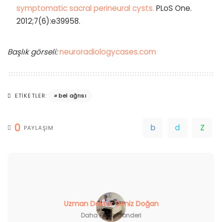
symptomatic sacral perineural cysts.
PLoS One.
2012;7(6):e39958.
Başlık görseli:
neuroradiologycases.com
bel ağrısı
ETIKETLER:
0
PAYLAŞIM
Uzman Doktor Deniz Doğan
Daha Fazla Gönderi