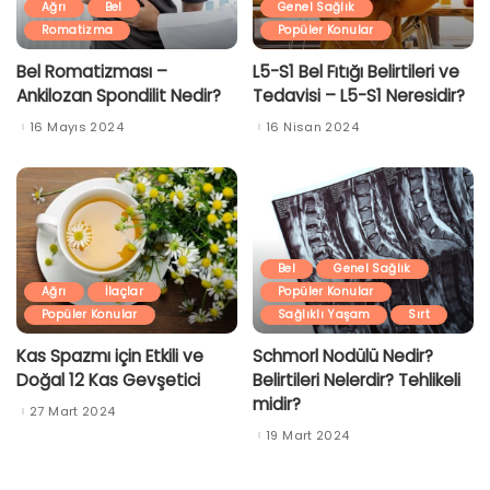
Ağrı
Bel
Genel Sağlık
Romatizma
Popüler Konular
Bel Romatizması –
L5-S1 Bel Fıtığı Belirtileri ve
Ankilozan Spondilit Nedir?
Tedavisi – L5-S1 Neresidir?
16 Mayıs 2024
16 Nisan 2024
Bel
Genel Sağlık
Ağrı
İlaçlar
Popüler Konular
Popüler Konular
Sağlıklı Yaşam
Sırt
Kas Spazmı için Etkili ve
Schmorl Nodülü Nedir?
Doğal 12 Kas Gevşetici
Belirtileri Nelerdir? Tehlikeli
midir?
27 Mart 2024
19 Mart 2024