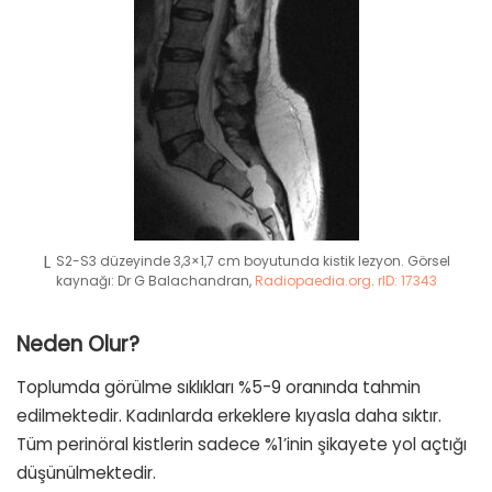
S2-S3 düzeyinde 3,3×1,7 cm boyutunda kistik lezyon. Görsel
kaynağı: Dr G Balachandran,
Radiopaedia.org
.
rID: 17343
Neden Olur?
Toplumda görülme sıklıkları %5-9 oranında tahmin
edilmektedir. Kadınlarda erkeklere kıyasla daha sıktır.
Tüm perinöral kistlerin sadece %1’inin şikayete yol açtığı
düşünülmektedir.