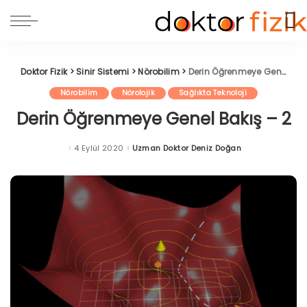
Doktor Fizik
>
Sinir Sistemi
>
Nörobilim
>
Derin Öğrenmeye Genel Bakış – 2
Nörobilim
Nörolojik
Sağlıkta Teknoloji
Derin Öğrenmeye Genel Bakış – 2
4 Eylül 2020
Uzman Doktor Deniz Doğan
Posted
by