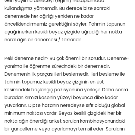
Geri yayılma dereceyi (eğimi) hesaplamada
kullandığımız yöntemdir. Bu derece bize sonraki
denemede her ağırlığı yeniden ne kadar
önceliklendirmemiz gerektiğini söyler. Tahmin topunun
aşağı inerken kesikli beyaz çizgide uğradığı her nokta
nöral ağın bir denemesi / tekrarıdır.
Peki deneme nedir? Bu çok önemli bir sorudur. Deneme-
yanılma ile öğrenme sürecindeki bir denemedir.
Denemenin ilk parçası ileri beslemedir. İleri besleme ile
tahmin topumuz kesikli beyaz çizginin en üst
kesimindeki başlangıç pozisyonuna yerleşir. Daha sonra
buradan kırmızı kasenin yüzeyi boyunca dibe kadar
yuvarlanır. Dipte hatanın neredeyse sıfır olduğu global
minimum noktası vardır. Beyaz kesikli çizgideki her bir
nokta ağın önerdiği anket soruları kombinasyonundaki
bir güncelleme veya ayarlamayı temsil eder. Soruların