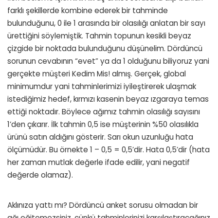
farklı şekillerde kombine ederek bir tahminde
bulunduğunu, 0 ile 1 arasında bir olasılığı anlatan bir sayı
ürettiğini söylemiştik. Tahmin topunun kesikli beyaz
çizgide bir noktada bulunduğunu düşünelim. Dördüncü
sorunun cevabının “evet” ya da 1 olduğunu biliyoruz yani
gerçekte müşteri Kedim Mis! almış. Gerçek, global
minimumdur yani tahminlerimizi iyileştirerek ulaşmak
istediğimiz hedef, kırmızı kasenin beyaz ızgaraya temas
ettiği noktadır. Böylece ağımız tahmin olasılığı sayısını
1’den çıkarır. İlk tahmin 0,5 ise müşterinin %50 olasılıkla
ürünü satın aldığını gösterir. Sarı okun uzunluğu hata
ölçümüdür. Bu örnekte 1 – 0,5 = 0,5’dir. Hata 0,5’dir (hata
her zaman mutlak değerle ifade edilir, yani negatif
değerde olamaz).
Aklınıza yattı mı? Dördüncü anket sorusu olmadan bir
ağı eğitemezsiniz, çünkü tahminlerinizi karşılaştıracağınız