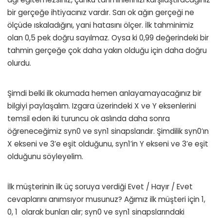
bir gerçeğe ihtiyacınız vardır. Sarı ok ağın gerçeği ne
ölçüde ıskaladığını, yani hatasını ölçer. İlk tahminimiz
olan 0,5 pek doğru sayılmaz. Oysa ki 0,99 değerindeki bir
tahmin gerçeğe çok daha yakın olduğu için daha doğru
olurdu.
Şimdi belki ilk okumada hemen anlayamayacağınız bir
bilgiyi paylaşalım. Izgara üzerindeki X ve Y eksenlerini
temsil eden iki turuncu ok aslında daha sonra
öğreneceğimiz syn0 ve syn1 sinapslarıdır. Şimdilik syn0’ın
X ekseni ve 3’e eşit olduğunu, syn1’in Y ekseni ve 3’e eşit
olduğunu söyleyelim.
İlk müşterinin ilk üç soruya verdiği Evet / Hayır / Evet
cevaplarını anımsıyor musunuz? Ağımız ilk müşteri için 1,
0, 1 olarak bunları alır; syn0 ve syn1 sinapslarındaki