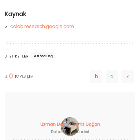
Kaynak
colab.research.google.com
nöral ağ
ETIKETLER:
0
PAYLAŞIM
Uzman Doktor Deniz Doğan
Daha Fazla Gönderi