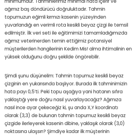
minimumdur. Tahminlerimiz minimal hata içerir ve
ağımız baş döndürücü doğruluktadır. Tahmin
topumuzun eğimli kırmızı kasenin yüzeyinden
yuvarlandığı en verimli rota kesikli beyaz çizgi ile temsil
edilmiştir. İlk veri seti ile eğitimimizi tamamladığımızda
ağımız veterinerden temin ettiğimiz potansiyel
müşterilerden hangilerinin Kedim Mis! alma ihtimalinin en
yüksek olduğunu doğru şekilde öngörebilir.
Şimdi şunu düşünelim: Tahmin topumuz kesikli beyaz
çizginin en yukarısında başlıyor. Burada ilk tahminimizin
hata payı 0,5’ti. Peki topu aşağıya yani hatanın sıfıra
yaklaştığı yere doğru nasıl yuvarlayacağız? Ağımıza
nasıl ince ayar çekeceğiz ki, şu anda X,Y koordinatı
olarak (3,3) de bulunan tahmin topumuz kesikli beyaz
çizgide ilerleyerek kasenin dibine, yaklaşık olarak (3,0)
noktasına ulaşsın? Şimdiye kadar ilk müşterinin