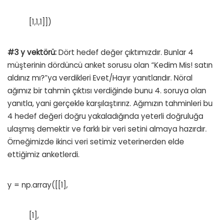
[1,1,1]])
#3 y vektörü:
Dört hedef değer çıktımızdır. Bunlar 4
müşterinin dördüncü anket sorusu olan “Kedim Mis! satın
aldınız mı?”ya verdikleri Evet/Hayır yanıtlarıdır. Nöral
ağımız bir tahmin çıktısı verdiğinde bunu 4. soruya olan
yanıtla, yani gerçekle karşılaştırırız. Ağımızın tahminleri bu
4 hedef değeri doğru yakaladığında yeterli doğruluğa
ulaşmış demektir ve farklı bir veri setini almaya hazırdır.
Örneğimizde ikinci veri setimiz veterinerden elde
ettiğimiz anketlerdi.
y = np.array([[1],
[1],