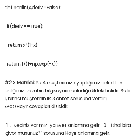
def nonlin(x,deriv=False):
if(deriv==True):
return x*(1-x)
return 1/(1+np.exp(-x))
#2 X Matriksi:
Bu 4 müşterimize yaptığımız anketten
aldığımız cevabın bilgisayarın anladığı dildeki halidir. Satır
1, birinci müşterinin ilk 3 anket sorusuna verdiği
Evet/Hayır cevapları dizisidir:
“1”, “Kediniz var mı?”’ya Evet anlamına gelir. “0” “İthal bira
içiyor musunuz?” sorusuna Hayır anlamına gelir.