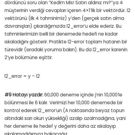
dördüncü soru olan “Kedim Mis! Satın aldınız mı?”ya 4
müşterinin verdiği cevapları içeren 4×1’lik bir vektördür. l2
vektörünü (ilk 4 tahminimiz) y’den (gerçek satın alma
davranışları) çıkardığımızda l2_error’u elde ederiz. Bu
tahminlerimizin belli bir denemede hedefi ne kadar
ıskaladığını gösterir. Pratikte l2-error toplam hatanın bir
türevidir (sıradaki yoruma bakın). Bu da l2_error karenin
2’ye bölümüne eşittir.
l2_error = y – l2
#9 Hatayı yazdır:
60,000 deneme içinde j’nin 10,000’le
bölünmesi ile 6 kalır. Verimizi her 10,000 denemede bir
kontrol ederek l2_error’un (A noktasında beyaz topun
altındaki sarı okun yüksekliği) azalıp azalmadığına, yani
her deneme ile hedef y değerini daha az ıskalayıp
ıskalamadığımıza bakacağız.