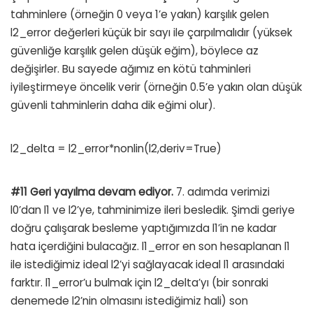
tahminlere (örneğin 0 veya 1’e yakın) karşılık gelen
l2_error değerleri küçük bir sayı ile çarpılmalıdır (yüksek
güvenliğe karşılık gelen düşük eğim), böylece az
değişirler. Bu sayede ağımız en kötü tahminleri
iyileştirmeye öncelik verir (örneğin 0.5’e yakın olan düşük
güvenli tahminlerin daha dik eğimi olur).
l2_delta = l2_error*nonlin(l2,deriv=True)
#11 Geri yayılma devam ediyor.
7. adımda verimizi
l0’dan l1 ve l2’ye, tahminimize ileri besledik. Şimdi geriye
doğru çalışarak besleme yaptığımızda l1’in ne kadar
hata içerdiğini bulacağız. l1_error en son hesaplanan l1
ile istediğimiz ideal l2’yi sağlayacak ideal l1 arasındaki
farktır. l1_error’u bulmak için l2_delta’yı (bir sonraki
denemede l2’nin olmasını istediğimiz hali) son