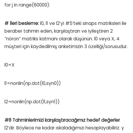
for j in range(60000):
# İleri besleme:
l0, l1 ve l2’yi #5’teki sinaps matriksleri ile
beraber tahmin eden, karşılaştıran ve iyileştiren 2
“nöron” matriks katmanı olarak düşünün. l0 veya X, 4
müşteri için kaydedilmiş anketimizin 3 özelliği/sorusudur.
l0=X
l1=nonlin(np.dot(l0,syn0))
l2=nonlin(np.dot(l1,syn1))
#8 Tahminlerimizi karşılaştıracağımız hedef değerler
l2’dir. Böylece ne kadar ıskaladığımızı hesaplayabiliriz. y