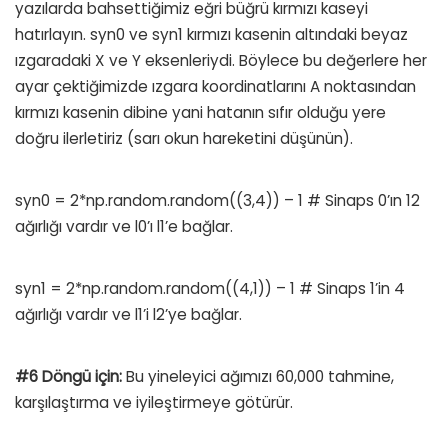
yazılarda bahsettiğimiz eğri büğrü kırmızı kaseyi
hatırlayın. syn0 ve syn1 kırmızı kasenin altındaki beyaz
ızgaradaki X ve Y eksenleriydi. Böylece bu değerlere her
ayar çektiğimizde ızgara koordinatlarını A noktasından
kırmızı kasenin dibine yani hatanın sıfır olduğu yere
doğru ilerletiriz (sarı okun hareketini düşünün).
syn0 = 2*np.random.random((3,4)) – 1
# Sinaps 0’ın 12
ağırlığı vardır ve l0’ı l1’e bağlar.
syn1 = 2*np.random.random((4,1)) – 1
# Sinaps 1’in 4
ağırlığı vardır ve l1’i l2’ye bağlar.
#6 Döngü için:
Bu yineleyici ağımızı 60,000 tahmine,
karşılaştırma ve iyileştirmeye götürür.