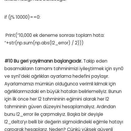
if (j% 10000)==0:
Print(“10,000 ek deneme sonrası toplam hata:
“+str(np.sum(np.abs(l2_error) / 2)))
#10 Bu geri yayılmanın başlangıcıdır.
Takip eden
basamakların tamamı tahminimizi iyileştirmek için syn0
ve syn1’deki ağırlıkları ayarlama hedefini paylaşır.
Ayarlamamızı mümkün olduğunca verimli kılmak için
ağırlıklarımızdaki en büyük hataları belirlemeliyiz. Bunun
için ilk önce her l2 tahmininin eğimini alarak her l2
tahmininin güven düzeyini hesaplamalıyız. Ardından
bunu l2_error ile çarpmalıyız. Başka bir deyişle
l2_delta’yı belli bir değerin sigmoidindeki eğimle hatayı
çarparak hesaplarız. Neden? Çünkü yüksek güvenli