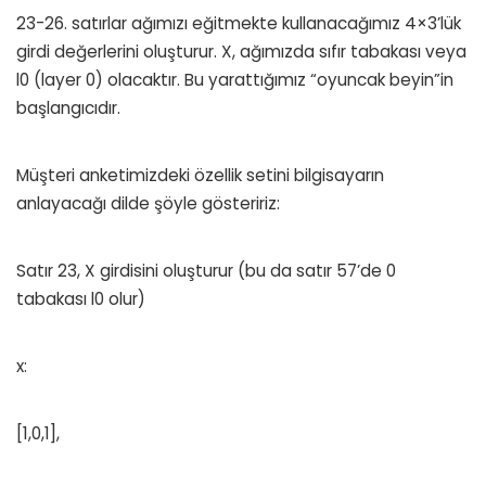
23-26. satırlar ağımızı eğitmekte kullanacağımız 4×3’lük
girdi değerlerini oluşturur. X, ağımızda sıfır tabakası veya
l0 (layer 0) olacaktır. Bu yarattığımız “oyuncak beyin”in
başlangıcıdır.
Müşteri anketimizdeki özellik setini bilgisayarın
anlayacağı dilde şöyle gösteririz:
Satır 23, X girdisini oluşturur (bu da satır 57’de 0
tabakası l0 olur)
x:
[1,0,1],