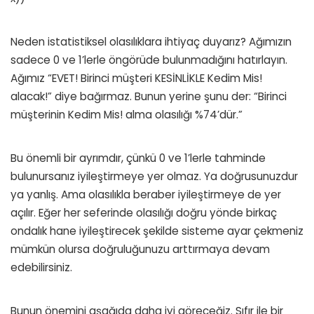
Neden istatistiksel olasılıklara ihtiyaç duyarız? Ağımızın
sadece 0 ve 1’lerle öngörüde bulunmadığını hatırlayın.
Ağımız “EVET! Birinci müşteri KESİNLİKLE Kedim Mis!
alacak!” diye bağırmaz. Bunun yerine şunu der: “Birinci
müşterinin Kedim Mis! alma olasılığı %74’dür.”
Bu önemli bir ayrımdır, çünkü 0 ve 1’lerle tahminde
bulunursanız iyileştirmeye yer olmaz. Ya doğrusunuzdur
ya yanlış. Ama olasılıkla beraber iyileştirmeye de yer
açılır. Eğer her seferinde olasılığı doğru yönde birkaç
ondalık hane iyileştirecek şekilde sisteme ayar çekmeniz
mümkün olursa doğruluğunuzu arttırmaya devam
edebilirsiniz.
Bunun önemini aşağıda daha iyi göreceğiz. Sıfır ile bir