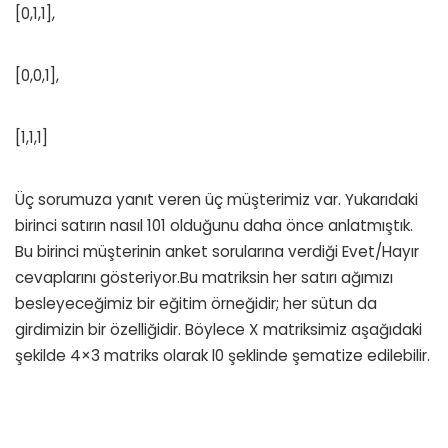
[0,1,1],
[0,0,1],
[1,1,1]
Üç sorumuza yanıt veren üç müşterimiz var. Yukarıdaki
birinci satırın nasıl 101 olduğunu daha önce anlatmıştık.
Bu birinci müşterinin anket sorularına verdiği Evet/Hayır
cevaplarını gösteriyor.Bu matriksin her satırı ağımızı
besleyeceğimiz bir eğitim örneğidir; her sütun da
girdimizin bir özelliğidir. Böylece X matriksimiz aşağıdaki
şekilde 4×3 matriks olarak l0 şeklinde şematize edilebilir.