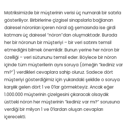
Matriksimizde bir müşterinin verisi üç numaralı bir satırla
gösteriliyor. Birbirlerine çizgisel sinapslarla bağlanan
dairesel nöronları içeren nöral ağ şemasında ise girdi
katmanı üç dairesel “nöron”dan oluşmaktadır. Burada
her bir nöronun bir müşteriyi – bir veri satırını temsil
etmediğini bilmek önemlidir. Bunun yerine her nöron bir
özelliği – veri sütununu temsil eder. Böylece bir nöron
içinde tüm müşterilerin aynı soruya (örneğin “kediniz var
mı?”) verdikleri cevaplara sahip oluruz. Sadece dört
müşteriyi gösterdiğimiz için yukarıdaki şekilde o soruya
karşılık gelen dört 1 ve 0’lar görmekteyiz. Ancak eğer
1.000.000 müşterinin çizelgesini çıkaracak olsaydık
üstteki nöron her müşterinin “kediniz var mı?” sorusuna
verdiği bir milyon 1 ve 0’lardan oluşan cevapları
içerecekti.