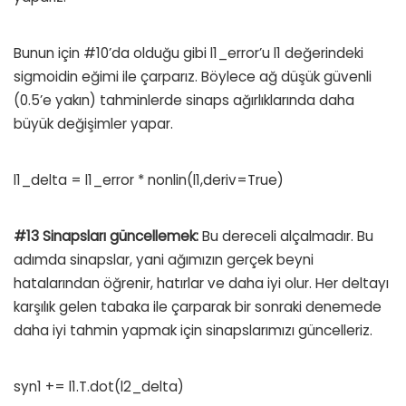
Bunun için #10’da olduğu gibi l1_error’u l1 değerindeki
sigmoidin eğimi ile çarparız. Böylece ağ düşük güvenli
(0.5’e yakın) tahminlerde sinaps ağırlıklarında daha
büyük değişimler yapar.
l1_delta = l1_error * nonlin(l1,deriv=True)
#13 Sinapsları güncellemek:
Bu dereceli alçalmadır. Bu
adımda sinapslar, yani ağımızın gerçek beyni
hatalarından öğrenir, hatırlar ve daha iyi olur. Her deltayı
karşılık gelen tabaka ile çarparak bir sonraki denemede
daha iyi tahmin yapmak için sinapslarımızı güncelleriz.
syn1 += l1.T.dot(l2_delta)