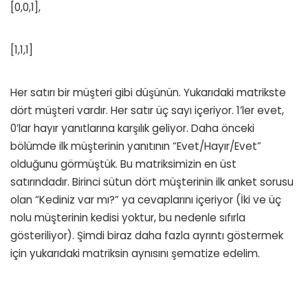
[0,0,1],
[1,1,1]
Her satırı bir müşteri gibi düşünün. Yukarıdaki matrikste
dört müşteri vardır. Her satır üç sayı içeriyor. 1’ler evet,
0’lar hayır yanıtlarına karşılık geliyor. Daha önceki
bölümde ilk müşterinin yanıtının “Evet/Hayır/Evet”
olduğunu görmüştük. Bu matriksimizin en üst
satırındadır. Birinci sütun dört müşterinin ilk anket sorusu
olan “Kediniz var mı?” ya cevaplarını içeriyor (İki ve üç
nolu müşterinin kedisi yoktur, bu nedenle sıfırla
gösteriliyor). Şimdi biraz daha fazla ayrıntı göstermek
için yukarıdaki matriksin aynısını şematize edelim.