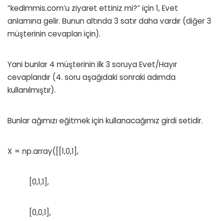
“kedimmis.com’u ziyaret ettiniz mi?” için 1, Evet
anlamına gelir. Bunun altında 3 satır daha vardır (diğer 3
müşterinin cevapları için).
Yani bunlar 4 müşterinin ilk 3 soruya Evet/Hayır
cevaplarıdır (4. soru aşağıdaki sonraki adımda
kullanılmıştır).
Bunlar ağımızı eğitmek için kullanacağımız girdi setidir.
X = np.array([[1,0,1],
[0,1,1],
[0,0,1],