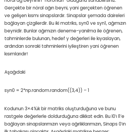
nöral ağ beyninin “nöronları” olduğunu sanabilirsiniz.
Gerçekte bir nöral ağın beyni, yani gerçekten öğrenen
ve gelişen kısmı sinapslardır. Sinapslar şemada daireleri
bağlayan çizgilerdir. Bu iki matriks, syn0 ve syn1, ağımızın
beynidir. Bunlar ağımızın deneme-yanılma ile öğrenen,
tahminlerde bulunan, hedef y değerleri ile kıyaslayan,
ardından sonraki tahminlerini iyileştiren yani öğrenen
kısımlarıdır!
Aşağıdaki
syn0 = 2*np.random.random((3,4)) – 1
Kodunun 3×4’lük bir matriks oluşturduğuna ve bunu
rastgele değerlerle doldurduğuna dikkat edin. Bu l0’ı l1’e
bağlayan sinapslarımızın veya ağırlıklarımızın, Sinaps 0’ın
ilk tabakası olacaktır. Aşağıdaki matrikse benzer: