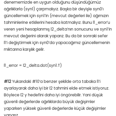
denememizde en uygun olduğunu düşündüğümüz
ağırlıklarla (syn1) çarpmalıyız. Başka bir deyişle syn0’ı
güncellemek için syn1’in (mevcut değerleri ile) ağımızın
tahminlerine etkilerini hesaba katmalıyız. Bunu l1_error’u
veren yeni hesaplanmış l2_delta’nın sonucunu ve syn1’in
mevcut değerini alarak yaparız. Bu da bir sonraki sefer
l1’i değiştirmek için syn0’da yapacağımız güncellemenin
miktarına karşılık gelir.
l1_error = l2_delta.dot(syn1.T)
#12
Yukarıdaki #10’a benzer şekilde orta tabaka l1’i
ayarlayarak daha iyi bir l2 tahmini elde etmek istiyoruz.
Böylece l2 y hedefini daha iyi öngörebilir. Yani düşük
güvenli değerlerde ağırlıklarda büyük değişimler
yaparken yüksek güvenli değerlerde küçük değişimler
yaparız.