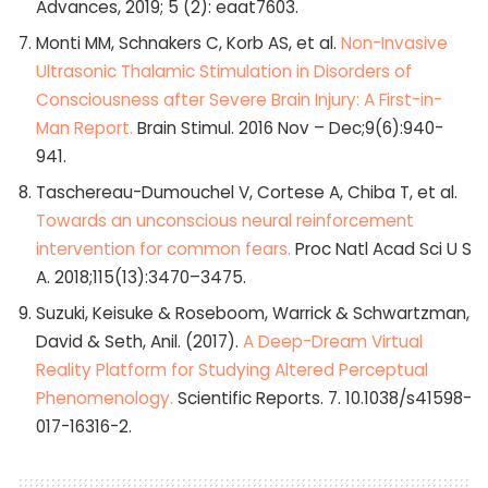
Advances, 2019; 5 (2): eaat7603.
Monti MM, Schnakers C, Korb AS, et al.
Non-Invasive
Ultrasonic Thalamic Stimulation in Disorders of
Consciousness after Severe Brain Injury: A First-in-
Man Report.
Brain Stimul. 2016 Nov – Dec;9(6):940-
941.
Taschereau-Dumouchel V, Cortese A, Chiba T, et al.
Towards an unconscious neural reinforcement
intervention for common fears.
Proc Natl Acad Sci U S
A. 2018;115(13):3470–3475.
Suzuki, Keisuke & Roseboom, Warrick & Schwartzman,
David & Seth, Anil. (2017).
A Deep-Dream Virtual
Reality Platform for Studying Altered Perceptual
Phenomenology.
Scientific Reports. 7. 10.1038/s41598-
017-16316-2.