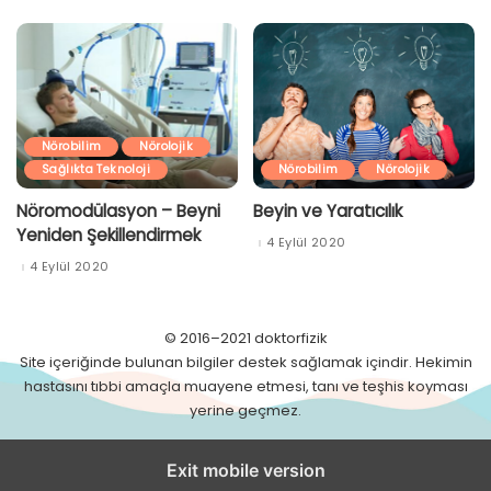
Nörobilim
Nörolojik
Sağlıkta Teknoloji
Nörobilim
Nörolojik
Nöromodülasyon – Beyni
Beyin ve Yaratıcılık
Yeniden Şekillendirmek
4 Eylül 2020
4 Eylül 2020
© 2016–2021 doktorfizik
Site içeriğinde bulunan bilgiler destek sağlamak içindir. Hekimin
hastasını tıbbi amaçla muayene etmesi, tanı ve teşhis koyması
yerine geçmez.
Exit mobile version