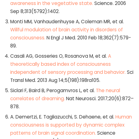
awareness in the vegetative state.
Science. 2006
Sep 8;313(5792):1402.
Monti MM, Vanhaudenhuyse A, Coleman MR, et al.
Willful modulation of brain activity in disorders of
consciousness.
N Engl J Med. 2010 Feb 18;362(7):579-
89.
Casali AG, Gosseries O, Rosanova M, et al.
A
theoretically based index of consciousness
independent of sensory processing and behavior.
Sci
Transl Med. 2013 Aug 14;5(198):198ra105.
Siclari F, Baird B, Perogamvros L, et al.
The neural
correlates of dreaming.
Nat Neurosci. 2017;20(6):872–
878.
A. Demertzi, E. Tagliazucchi, S. Dehaene, et al.
Human
consciousness is supported by dynamic complex
patterns of brain signal coordination.
Science