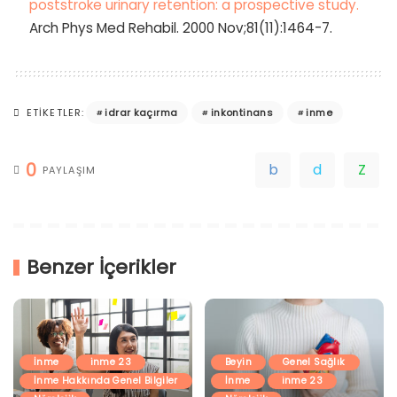
poststroke urinary retention: a prospective study.
Arch Phys Med Rehabil. 2000 Nov;81(11):1464-7.
idrar kaçırma
inkontinans
inme
ETIKETLER:
0
PAYLAŞIM
Benzer İçerikler
İnme
inme 23
Beyin
Genel Sağlık
İnme Hakkında Genel Bilgiler
İnme
inme 23