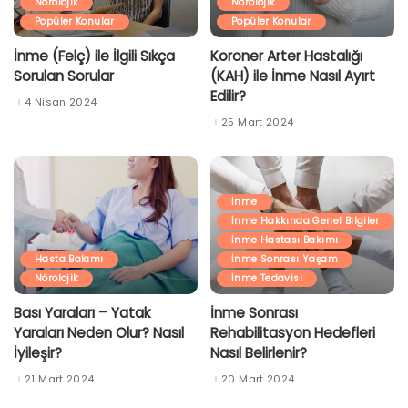
Nörolojik
Nörolojik
Popüler Konular
Popüler Konular
İnme (Felç) ile İlgili Sıkça
Koroner Arter Hastalığı
Sorulan Sorular
(KAH) ile İnme Nasıl Ayırt
Edilir?
4 Nisan 2024
25 Mart 2024
İnme
İnme Hakkında Genel Bilgiler
İnme Hastası Bakımı
Hasta Bakımı
İnme Sonrası Yaşam
Nörolojik
İnme Tedavisi
Bası Yaraları – Yatak
İnme Sonrası
Yaraları Neden Olur? Nasıl
Rehabilitasyon Hedefleri
İyileşir?
Nasıl Belirlenir?
21 Mart 2024
20 Mart 2024