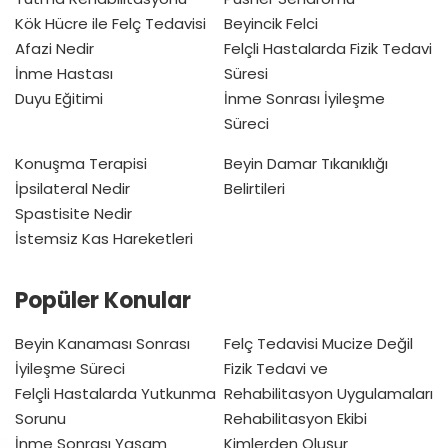
Kök Hücre ile Felç Tedavisi
Beyincik Felci
Afazi Nedir
Felçli Hastalarda Fizik Tedavi
İnme Hastası
Süresi
Duyu Eğitimi
İnme Sonrası İyileşme
Süreci
Konuşma Terapisi
Beyin Damar Tıkanıklığı
İpsilateral Nedir
Belirtileri
Spastisite Nedir
İstemsiz Kas Hareketleri
Popüler Konular
Beyin Kanaması Sonrası
Felç Tedavisi Mucize Değil
İyileşme Süreci
Fizik Tedavi ve
Felçli Hastalarda Yutkunma
Rehabilitasyon Uygulamaları
Sorunu
Rehabilitasyon Ekibi
İnme Sonrası Yaşam
Kimlerden Oluşur