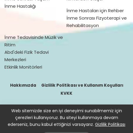
İnme Hastalığı
İnme Hastaları için Rehber
İnme Sonrası Fizyoterapi ve
Rehabilitasyon
İnme Tedavisinde Müzik ve
Ritim
Abd'deki Fizik Tedavi
Merkezleri
Etkinlik Monitörleri
Hakkımızda
Gizlilik Politikası ve Kullanım Koşulları
KVKK
Web sitemizde size en iyi deneyimi sunabilmemiz için
© 2016–2021 doktorfizik
çerezleri kullanıyoruz. Bu siteyi kullanmaya devam
Site içeriğinde bulunan bilgiler destek sağlamak içindir. Hekimin
ederseniz, bunu kabul ettiğinizi varsayarız.
Gizlilik Politikası
hastasını tıbbi amaçla muayene etmesi, tanı ve teşhis koyması