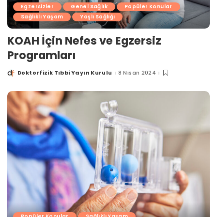
Egzersizler
Genel Sağlık
Popüler Konular
Sağlıklı Yaşam
Yaşlı Sağlığı
KOAH İçin Nefes ve Egzersiz
Programları
Doktorfizik Tıbbi Yayın Kurulu
8 Nisan 2024
Posted
by
Popüler Konular
Sağlıklı Yaşam