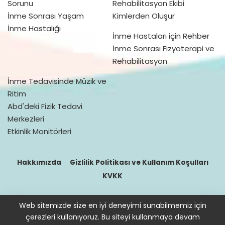
Sorunu
Rehabilitasyon Ekibi
İnme Sonrası Yaşam
Kimlerden Oluşur
İnme Hastalığı
İnme Hastaları için Rehber
İnme Sonrası Fizyoterapi ve
Rehabilitasyon
İnme Tedavisinde Müzik ve
Ritim
Abd'deki Fizik Tedavi
Merkezleri
Etkinlik Monitörleri
Hakkımızda
Gizlilik Politikası ve Kullanım Koşulları
KVKK
Web sitemizde size en iyi deneyimi sunabilmemiz için
© 2016–2021 doktorfizik
çerezleri kullanıyoruz. Bu siteyi kullanmaya devam
Site içeriğinde bulunan bilgiler destek sağlamak içindir. Hekimin