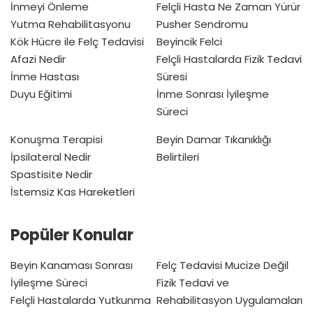
İnmeyi Önleme
Felçli Hasta Ne Zaman Yürür
Yutma Rehabilitasyonu
Pusher Sendromu
Kök Hücre ile Felç Tedavisi
Beyincik Felci
Afazi Nedir
Felçli Hastalarda Fizik Tedavi
İnme Hastası
Süresi
Duyu Eğitimi
İnme Sonrası İyileşme
Süreci
Konuşma Terapisi
Beyin Damar Tıkanıklığı
İpsilateral Nedir
Belirtileri
Spastisite Nedir
İstemsiz Kas Hareketleri
Popüler Konular
Beyin Kanaması Sonrası
Felç Tedavisi Mucize Değil
İyileşme Süreci
Fizik Tedavi ve
Felçli Hastalarda Yutkunma
Rehabilitasyon Uygulamaları