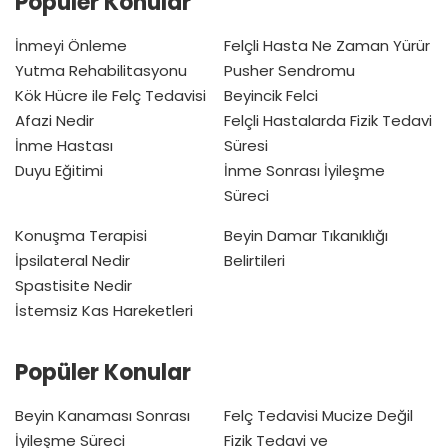
Popüler Konular
İnmeyi Önleme
Felçli Hasta Ne Zaman Yürür
Yutma Rehabilitasyonu
Pusher Sendromu
Kök Hücre ile Felç Tedavisi
Beyincik Felci
Afazi Nedir
Felçli Hastalarda Fizik Tedavi
İnme Hastası
Süresi
Duyu Eğitimi
İnme Sonrası İyileşme
Süreci
Konuşma Terapisi
Beyin Damar Tıkanıklığı
İpsilateral Nedir
Belirtileri
Spastisite Nedir
İstemsiz Kas Hareketleri
Popüler Konular
Beyin Kanaması Sonrası
Felç Tedavisi Mucize Değil
İyileşme Süreci
Fizik Tedavi ve