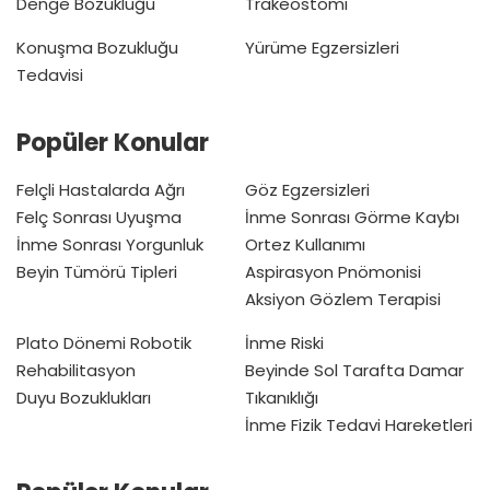
Denge Bozukluğu
Trakeostomi
Konuşma Bozukluğu
Yürüme Egzersizleri
Tedavisi
Popüler Konular
Felçli Hastalarda Ağrı
Göz Egzersizleri
Felç Sonrası Uyuşma
İnme Sonrası Görme Kaybı
İnme Sonrası Yorgunluk
Ortez Kullanımı
Beyin Tümörü Tipleri
Aspirasyon Pnömonisi
Aksiyon Gözlem Terapisi
Plato Dönemi
Robotik
İnme Riski
Rehabilitasyon
Beyinde Sol Tarafta Damar
Duyu Bozuklukları
Tıkanıklığı
İnme Fizik Tedavi Hareketleri