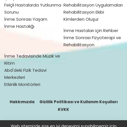
Felçli Hastalarda Yutkunma
Rehabilitasyon Uygulamaları
Sorunu
Rehabilitasyon Ekibi
İnme Sonrası Yaşam
Kimlerden Oluşur
İnme Hastalığı
İnme Hastaları için Rehber
İnme Sonrası Fizyoterapi ve
Rehabilitasyon
İnme Tedavisinde Müzik ve
Ritim
Abd'deki Fizik Tedavi
Merkezleri
Etkinlik Monitörleri
Hakkımızda
Gizlilik Politikası ve Kullanım Koşulları
KVKK
Web sitemizde size en iyi deneyimi sunabilmemiz için