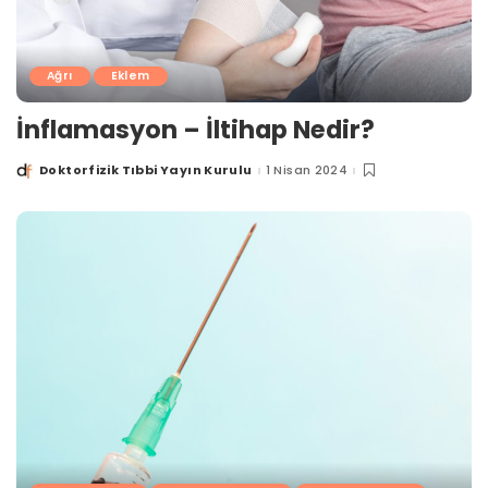
Ağrı
Eklem
İnflamasyon – İltihap Nedir?
Doktorfizik Tıbbi Yayın Kurulu
1 Nisan 2024
Posted
by