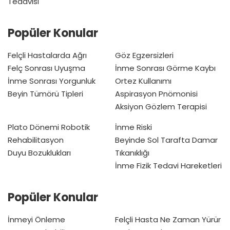
Tedavisi
Popüler Konular
Felçli Hastalarda Ağrı
Göz Egzersizleri
Felç Sonrası Uyuşma
İnme Sonrası Görme Kaybı
İnme Sonrası Yorgunluk
Ortez Kullanımı
Beyin Tümörü Tipleri
Aspirasyon Pnömonisi
Aksiyon Gözlem Terapisi
Plato Dönemi
Robotik
İnme Riski
Rehabilitasyon
Beyinde Sol Tarafta Damar
Duyu Bozuklukları
Tıkanıklığı
İnme Fizik Tedavi Hareketleri
Popüler Konular
İnmeyi Önleme
Felçli Hasta Ne Zaman Yürür