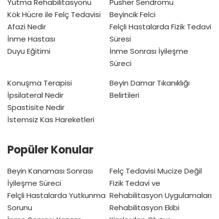
Yutma Rehabilitasyonu
Pusher Sendromu
Kök Hücre ile Felç Tedavisi
Beyincik Felci
Afazi Nedir
Felçli Hastalarda Fizik Tedavi
İnme Hastası
Süresi
Duyu Eğitimi
İnme Sonrası İyileşme
Süreci
Konuşma Terapisi
Beyin Damar Tıkanıklığı
İpsilateral Nedir
Belirtileri
Spastisite Nedir
İstemsiz Kas Hareketleri
Popüler Konular
Beyin Kanaması Sonrası
Felç Tedavisi Mucize Değil
İyileşme Süreci
Fizik Tedavi ve
Felçli Hastalarda Yutkunma
Rehabilitasyon Uygulamaları
Sorunu
Rehabilitasyon Ekibi