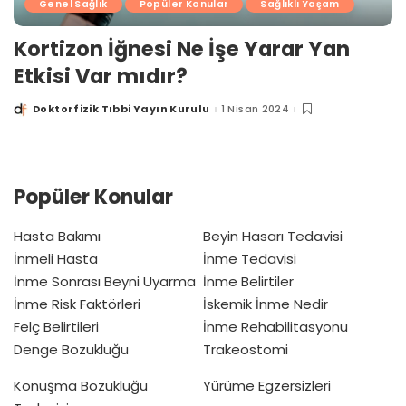
Genel Sağlık
Popüler Konular
Sağlıklı Yaşam
Kortizon İğnesi Ne İşe Yarar Yan
Etkisi Var mıdır?
Doktorfizik Tıbbi Yayın Kurulu
1 Nisan 2024
Posted
by
Popüler Konular
Hasta Bakımı
Beyin Hasarı Tedavisi
İnmeli Hasta
İnme Tedavisi
İnme Sonrası Beyni Uyarma
İnme Belirtiler
İnme Risk Faktörleri
İskemik İnme Nedir
Felç Belirtileri
İnme Rehabilitasyonu
Denge Bozukluğu
Trakeostomi
Konuşma Bozukluğu
Yürüme Egzersizleri