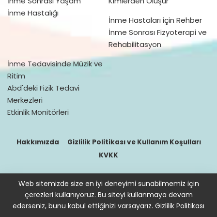
İnme Sonrası Yaşam
Kimlerden Oluşur
İnme Hastalığı
İnme Hastaları için Rehber
İnme Sonrası Fizyoterapi ve
Rehabilitasyon
İnme Tedavisinde Müzik ve
Ritim
Abd'deki Fizik Tedavi
Merkezleri
Etkinlik Monitörleri
Hakkımızda
Gizlilik Politikası ve Kullanım Koşulları
KVKK
Web sitemizde size en iyi deneyimi sunabilmemiz için
© 2016–2021 doktorfizik
çerezleri kullanıyoruz. Bu siteyi kullanmaya devam
Site içeriğinde bulunan bilgiler destek sağlamak içindir. Hekimin
ederseniz, bunu kabul ettiğinizi varsayarız.
Gizlilik Politikası
hastasını tıbbi amaçla muayene etmesi, tanı ve teşhis koyması