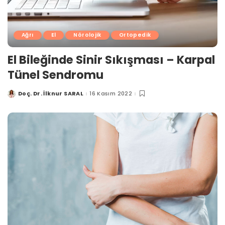
Ağrı
El
Nörolojik
Ortopedik
El Bileğinde Sinir Sıkışması – Karpal
Tünel Sendromu
Doç. Dr. İlknur SARAL
16 Kasım 2022
Posted
by