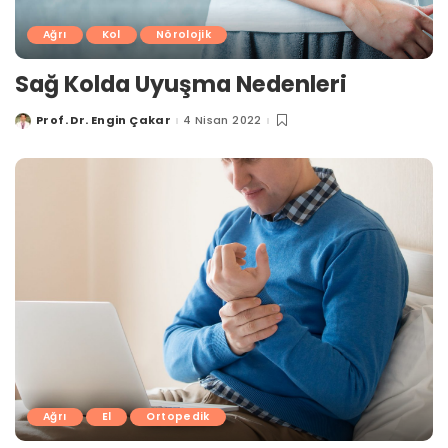
Ağrı
Kol
Nörolojik
Sağ Kolda Uyuşma Nedenleri
Prof. Dr. Engin Çakar
4 Nisan 2022
Posted
by
Ağrı
El
Ortopedik