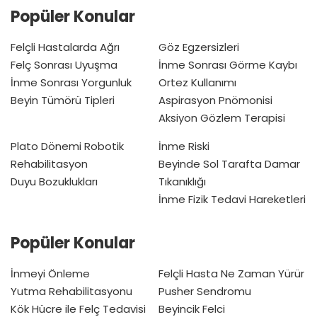
Popüler Konular
Felçli Hastalarda Ağrı
Göz Egzersizleri
Felç Sonrası Uyuşma
İnme Sonrası Görme Kaybı
İnme Sonrası Yorgunluk
Ortez Kullanımı
Beyin Tümörü Tipleri
Aspirasyon Pnömonisi
Aksiyon Gözlem Terapisi
Plato Dönemi
Robotik
İnme Riski
Rehabilitasyon
Beyinde Sol Tarafta Damar
Duyu Bozuklukları
Tıkanıklığı
İnme Fizik Tedavi Hareketleri
Popüler Konular
İnmeyi Önleme
Felçli Hasta Ne Zaman Yürür
Yutma Rehabilitasyonu
Pusher Sendromu
Kök Hücre ile Felç Tedavisi
Beyincik Felci