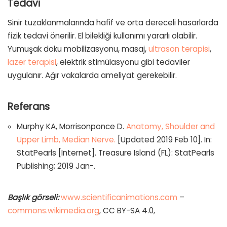
Tedavi
Sinir tuzaklanmalarında hafif ve orta dereceli hasarlarda
fizik tedavi önerilir. El bilekliği kullanımı yararlı olabilir.
Yumuşak doku mobilizasyonu, masaj,
ultrason terapisi
,
lazer terapisi
, elektrik stimülasyonu gibi tedaviler
uygulanır. Ağır vakalarda ameliyat gerekebilir.
Referans
Murphy KA, Morrisonponce D.
Anatomy, Shoulder and
Upper Limb, Median Nerve.
[Updated 2019 Feb 10]. In:
StatPearls [Internet]. Treasure Island (FL): StatPearls
Publishing; 2019 Jan-.
Başlık görseli:
www.scientificanimations.com
–
commons.wikimedia.org
, CC BY-SA 4.0,