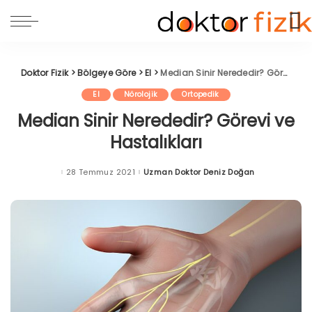
Doktor Fizik
>
Bölgeye Göre
>
El
>
Median Sinir Nerededir? Görevi ve Hastalıkları
El
Nörolojik
Ortopedik
Median Sinir Nerededir? Görevi ve
Hastalıkları
28 Temmuz 2021
Uzman Doktor Deniz Doğan
Posted
by