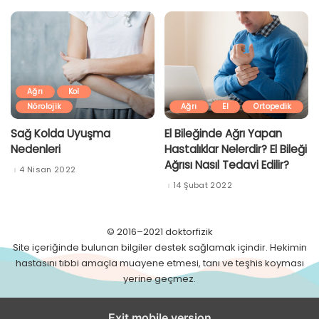
Ağrı
Kol
Nörolojik
Ağrı
El
Ortopedik
Sağ Kolda Uyuşma
El Bileğinde Ağrı Yapan
Nedenleri
Hastalıklar Nelerdir? El Bileği
Ağrısı Nasıl Tedavi Edilir?
4 Nisan 2022
14 Şubat 2022
© 2016–2021 doktorfizik
Site içeriğinde bulunan bilgiler destek sağlamak içindir. Hekimin
hastasını tıbbi amaçla muayene etmesi, tanı ve teşhis koyması
yerine geçmez.
Exit mobile version