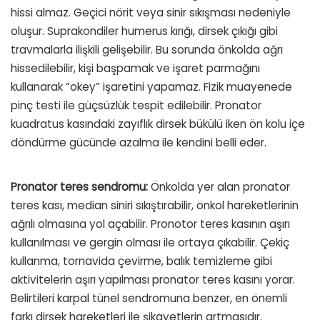
hissi almaz. Geçici nörit veya sinir sıkışması nedeniyle
oluşur. Suprakondiler humerus kırığı, dirsek çıkığı gibi
travmalarla ilişkili gelişebilir. Bu sorunda önkolda ağrı
hissedilebilir, kişi başpamak ve işaret parmağını
kullanarak “okey” işaretini yapamaz. Fizik muayenede
pinç testi ile güçsüzlük tespit edilebilir. Pronator
kuadratus kasındaki zayıflık dirsek bükülü iken ön kolu içe
döndürme gücünde azalma ile kendini belli eder.
Pronator teres sendromu:
Önkolda yer alan pronator
teres kası, median siniri sıkıştırabilir, önkol hareketlerinin
ağrılı olmasına yol açabilir. Pronotor teres kasının aşırı
kullanılması ve gergin olması ile ortaya çıkabilir. Çekiç
kullanma, tornavida çevirme, balık temizleme gibi
aktivitelerin aşırı yapılması pronator teres kasını yorar.
Belirtileri karpal tünel sendromuna benzer, en önemli
farkı dirsek hareketleri ile şikayetlerin artmasıdır.