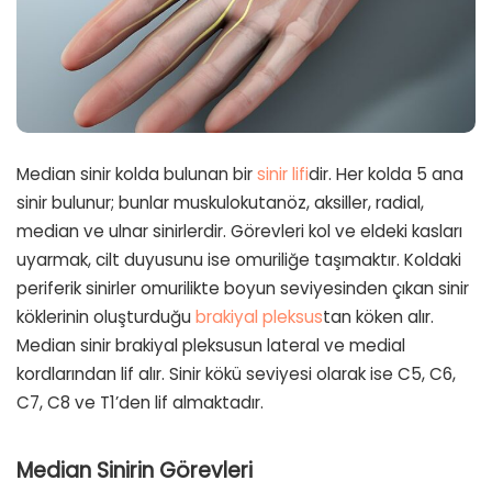
Median sinir kolda bulunan bir
sinir lifi
dir. Her kolda 5 ana
sinir bulunur; bunlar muskulokutanöz, aksiller, radial,
median ve ulnar sinirlerdir. Görevleri kol ve eldeki kasları
uyarmak, cilt duyusunu ise omuriliğe taşımaktır. Koldaki
periferik sinirler omurilikte boyun seviyesinden çıkan sinir
köklerinin oluşturduğu
brakiyal pleksus
tan köken alır.
Median sinir brakiyal pleksusun lateral ve medial
kordlarından lif alır. Sinir kökü seviyesi olarak ise C5, C6,
C7, C8 ve T1’den lif almaktadır.
Median Sinirin Görevleri