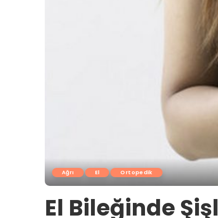
Ağrı
El
Ortopedik
El Bileğinde Şiş