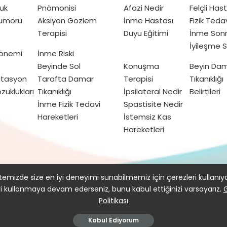
uk
Pnömonisi
Afazi Nedir
Felçli Has
Tümörü
Aksiyon Gözlem
İnme Hastası
Fizik Teda
Terapisi
Duyu Eğitimi
İnme Sonr
İyileşme S
Dönemi
İnme Riski
Beyinde Sol
Konuşma
Beyin Da
itasyon
Tarafta Damar
Terapisi
Tıkanıklığı
zuklukları
Tıkanıklığı
İpsilateral Nedir
Belirtileri
İnme Fizik Tedavi
Spastisite Nedir
Hareketleri
İstemsiz Kas
Hareketleri
kımızda
Gizlilik Politikası ve Kullanım Koşulları
emizde size en iyi deneyimi sunabilmemiz için çerezleri kullanıy
yi kullanmaya devam ederseniz, bunu kabul ettiğinizi varsayarız.
G
Politikası
© 2016–2021 doktorfizik
Kabul Ediyorum