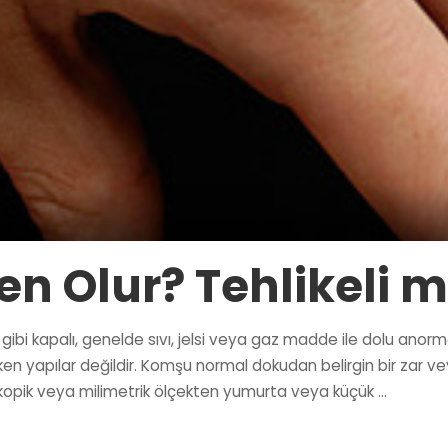
en Olur? Tehlikeli m
ibi kapalı, genelde sıvı, jelsi veya gaz madde ile dolu anormal
yapılar değildir. Komşu normal dokudan belirgin bir zar veya kap
kroskopik veya milimetrik ölçekten yumurta veya küçük
...