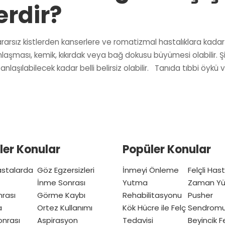
erdir?
, zararsız kistlerden kanserlere ve romatizmal hastalıklara kada
lınlaşması, kemik, kıkırdak veya bağ dokusu büyümesi olabilir. 
laşılabilecek kadar belli belirsiz olabilir. Tanıda tıbbi öykü 
ler Konular
Popüler Konular
Hastalarda
Göz Egzersizleri
İnmeyi Önleme
Felçli Has
İnme Sonrası
Yutma
Zaman Yü
nrası
Görme Kaybı
Rehabilitasyonu
Pusher
a
Ortez Kullanımı
Kök Hücre ile Felç
Sendrom
nrası
Aspirasyon
Tedavisi
Beyincik Fe