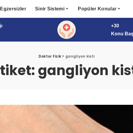
Egzersizler
Sinir Sistemi
Popüler Konular
ğı
+30
Konu Başl
Doktor Fizik
>
gangliyon kisti
tiket:
gangliyon kis