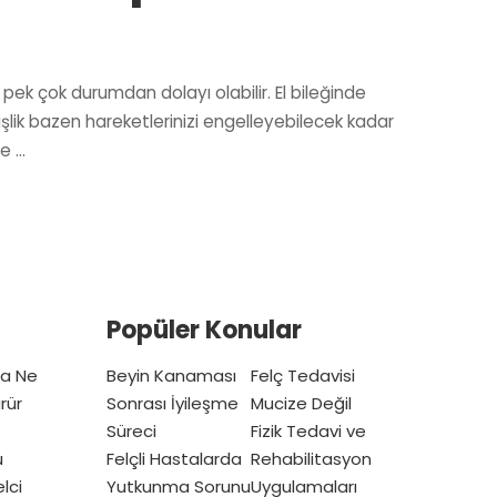
r pek çok durumdan dolayı olabilir. El bileğinde
Şişlik bazen hareketlerinizi engelleyebilecek kadar
ve
...
Popüler Konular
ta Ne
Beyin Kanaması
Felç Tedavisi
rür
Sonrası İyileşme
Mucize Değil
Süreci
Fizik Tedavi ve
u
Felçli Hastalarda
Rehabilitasyon
lci
Yutkunma Sorunu
Uygulamaları