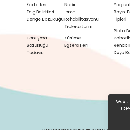
Faktörleri
Nedir
Yorgunl
Felç Belirtileri
İnme
Beyin 
Denge Bozukluğu
Rehabilitasyonu
Tipleri
Trakeostomi
Plato 
Konuşma
Yürüme
Robotik
Bozukluğu
Egzersizleri
Rehabil
Tedavisi
Duyu Bo
Hak
Web sit
site