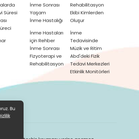
talarda
İnme Sonrası
Rehabilitasyon
vi Süresi
Yaşam
Ekibi Kimlerden
ası
İnme Hastalığı
Oluşur
üreci
İnme Hastaları
İnme
mar
için Rehber
Tedavisinde
İnme Sonrası
Müzik ve Ritim
Fizyoterapi ve
Abd'deki Fizik
Rehabilitasyon
Tedavi Merkezleri
Etkinlik Monitörleri
KVKK
oruz. Bu
izlilik