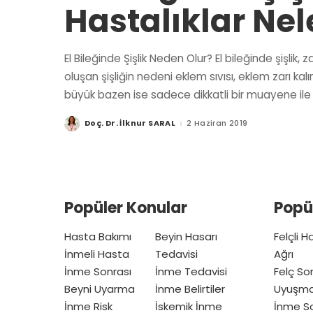
Hastalıklar Nel
El Bileğinde Şişlik Neden Olur? El bileğinde şişlik
oluşan şişliğin nedeni eklem sıvısı, eklem zarı ka
büyük bazen ise sadece dikkatli bir muayene ile an
Doç. Dr. İlknur SARAL
2 Haziran 2019
Posted
by
Popüler Konular
Popü
Hasta Bakımı
Beyin Hasarı
Felçli 
İnmeli Hasta
Tedavisi
Ağrı
İnme Sonrası
İnme Tedavisi
Felç So
Beyni Uyarma
İnme Belirtiler
Uyuşm
İnme Risk
İskemik İnme
İnme So