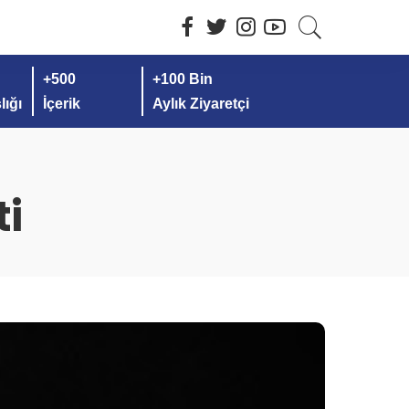
+500
+100 Bin
ığı
İçerik
Aylık Ziyaretçi
ti