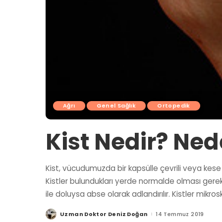
Ağrı
Genel Sağlık
Ortopedik
Kist Nedir? Ned
Kist, vücudumuzda bir kapsülle çevrili veya kese g
Kistler bulundukları yerde normalde olması gereken 
ile doluysa abse olarak adlandırılır. Kistler mi
Uzman Doktor Deniz Doğan
14 Temmuz 2019
Posted
by