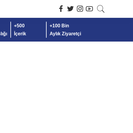
+500
+100 Bin
ığı
İçerik
Aylık Ziyaretçi