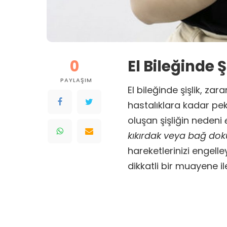
0
El Bileğinde 
PAYLAŞIM
El bileğinde şişlik, za
hastalıklara kadar pek
oluşan şişliğin nedeni
e
kıkırdak veya bağ d
hareketlerinizi engel
dikkatli bir muayene ile