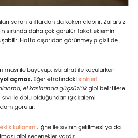
arı saran kılıflardan da köken alabilir. Zararsız
inin sırtında daha çok görülür fakat eklemin
uşabilir. Hatta dışarıdan görünmeyip gizli de
tırılması ile büyüyüp, istirahat ile küçülürken
 yol açmaz.
Eğer etrafındaki
sinirleri
calanma, el kaslarında güçsüzlük
gibi belirtilere
çi sıvı ile dolu olduğundan ışık kalemi
ydam görülür.
leklik kullanımı
, iğne ile sıvının çekilmesi ya da
ılması gibi seçenekler vardır.