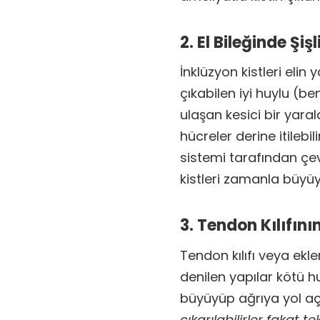
2. El Bileğinde Şiş
İnklüzyon kistleri eli
çıkabilen iyi huylu (ben
ulaşan kesici bir ya
hücreler derine itilebil
sistemi tarafından çev
kistleri zamanla büyüy
3. Tendon Kılıfın
Tendon kılıfı veya ekl
denilen yapılar kötü 
büyüyüp ağrıya yol aç
çıkarılabilirler fakat t