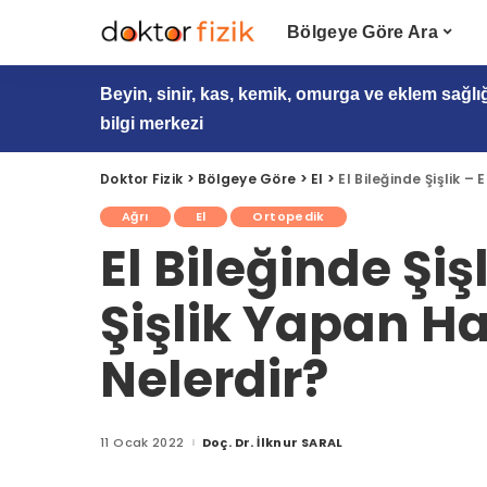
Bölgeye Göre Ara
Beyin, sinir, kas, kemik, omurga ve eklem sağlı
bilgi merkezi
Doktor Fizik
>
Bölgeye Göre
>
El
>
El Bileğinde Şişlik –
Ağrı
El
Ortopedik
El Bileğinde Şiş
Şişlik Yapan Ha
Nelerdir?
11 Ocak 2022
Doç. Dr. İlknur SARAL
Posted
by