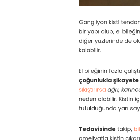
Gangliyon kisti tendonl
bir yapı olup, el bileğ
diğer yüzlerinde de ol
kalabilir.
El bileğinin fazla çalış
çoğunlukla şikayete
sıkıştırırsa
ağrı, karın
neden olabilir. Kistin i
tutulduğunda yarı sa
Tedavisinde
takip,
bi
ameliyatla kistin çıkar