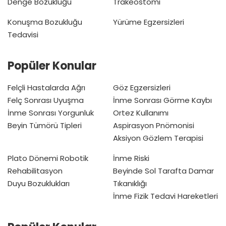
Denge Bozukluğu
Trakeostomi
Konuşma Bozukluğu
Yürüme Egzersizleri
Tedavisi
Popüler Konular
Felçli Hastalarda Ağrı
Göz Egzersizleri
Felç Sonrası Uyuşma
İnme Sonrası Görme Kaybı
İnme Sonrası Yorgunluk
Ortez Kullanımı
Beyin Tümörü Tipleri
Aspirasyon Pnömonisi
Aksiyon Gözlem Terapisi
Plato Dönemi
Robotik
İnme Riski
Rehabilitasyon
Beyinde Sol Tarafta Damar
Duyu Bozuklukları
Tıkanıklığı
İnme Fizik Tedavi Hareketleri