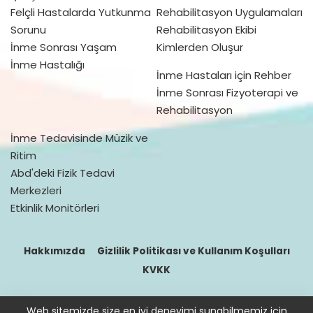
Felçli Hastalarda Yutkunma
Rehabilitasyon Uygulamaları
Sorunu
Rehabilitasyon Ekibi
İnme Sonrası Yaşam
Kimlerden Oluşur
İnme Hastalığı
İnme Hastaları için Rehber
İnme Sonrası Fizyoterapi ve
Rehabilitasyon
İnme Tedavisinde Müzik ve
Ritim
Abd'deki Fizik Tedavi
Merkezleri
Etkinlik Monitörleri
Hakkımızda
Gizlilik Politikası ve Kullanım Koşulları
KVKK
Web sitemizde size en iyi deneyimi sunabilmemiz için