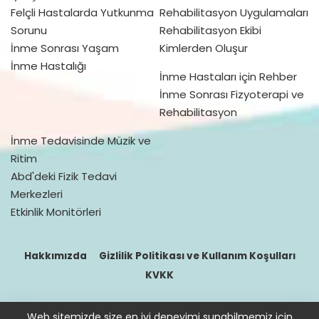
Felçli Hastalarda Yutkunma
Rehabilitasyon Uygulamaları
Sorunu
Rehabilitasyon Ekibi
İnme Sonrası Yaşam
Kimlerden Oluşur
İnme Hastalığı
İnme Hastaları için Rehber
İnme Sonrası Fizyoterapi ve
Rehabilitasyon
İnme Tedavisinde Müzik ve
Ritim
Abd'deki Fizik Tedavi
Merkezleri
Etkinlik Monitörleri
Hakkımızda
Gizlilik Politikası ve Kullanım Koşulları
KVKK
Web sitemizde size en iyi deneyimi sunabilmemiz için