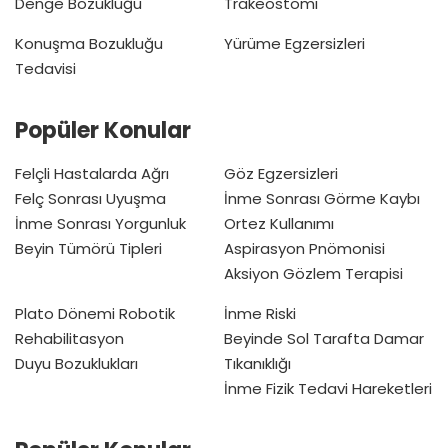
Denge Bozukluğu
Trakeostomi
Konuşma Bozukluğu
Yürüme Egzersizleri
Tedavisi
Popüler Konular
Felçli Hastalarda Ağrı
Göz Egzersizleri
Felç Sonrası Uyuşma
İnme Sonrası Görme Kaybı
İnme Sonrası Yorgunluk
Ortez Kullanımı
Beyin Tümörü Tipleri
Aspirasyon Pnömonisi
Aksiyon Gözlem Terapisi
Plato Dönemi
Robotik
İnme Riski
Rehabilitasyon
Beyinde Sol Tarafta Damar
Duyu Bozuklukları
Tıkanıklığı
İnme Fizik Tedavi Hareketleri