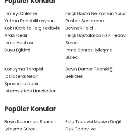
Popüler Konular
İnmeyi Önleme
Felçli Hasta Ne Zaman Yürür
Yutma Rehabilitasyonu
Pusher Sendromu
Kök Hücre ile Felç Tedavisi
Beyincik Felci
Afazi Nedir
Felçli Hastalarda Fizik Tedavi
İnme Hastası
Süresi
Duyu Eğitimi
İnme Sonrası İyileşme
Süreci
Konuşma Terapisi
Beyin Damar Tıkanıklığı
İpsilateral Nedir
Belirtileri
Spastisite Nedir
İstemsiz Kas Hareketleri
Popüler Konular
Beyin Kanaması Sonrası
Felç Tedavisi Mucize Değil
İyileşme Süreci
Fizik Tedavi ve