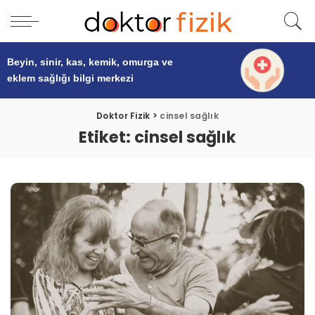
Beyin, sinir, kas, kemik, omurga ve
eklem sağlığı
bilgi merkezi
Doktor Fizik
>
cinsel sağlık
Etiket:
cinsel sağlık