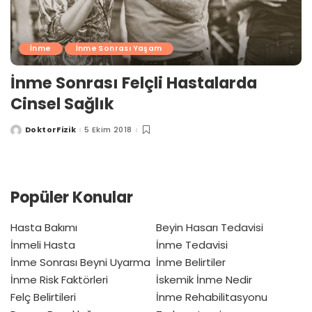
İnme
İnme Sonrası Yaşam
İnme Sonrası Felçli Hastalarda
Cinsel Sağlık
DoktorFizik
5 Ekim 2018
Posted
by
Popüler Konular
Hasta Bakımı
Beyin Hasarı Tedavisi
İnmeli Hasta
İnme Tedavisi
İnme Sonrası Beyni Uyarma
İnme Belirtiler
İnme Risk Faktörleri
İskemik İnme Nedir
Felç Belirtileri
İnme Rehabilitasyonu