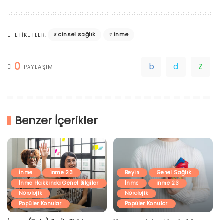
cinsel sağlık
inme
ETIKETLER:
0
PAYLAŞIM
Benzer İçerikler
İnme
inme 23
Beyin
Genel Sağlık
İnme Hakkında Genel Bilgiler
İnme
inme 23
Nörolojik
Nörolojik
Popüler Konular
Popüler Konular