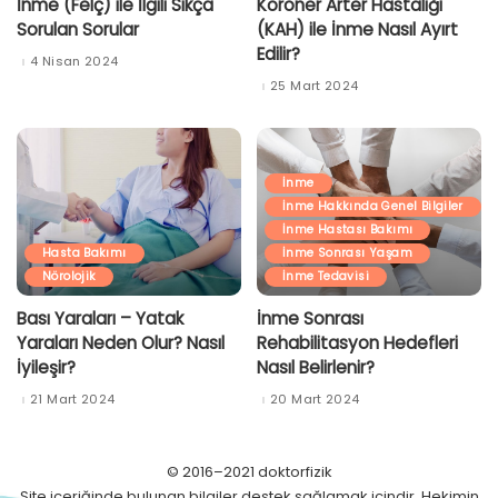
İnme (Felç) ile İlgili Sıkça
Koroner Arter Hastalığı
Sorulan Sorular
(KAH) ile İnme Nasıl Ayırt
Edilir?
4 Nisan 2024
25 Mart 2024
İnme
İnme Hakkında Genel Bilgiler
İnme Hastası Bakımı
Hasta Bakımı
İnme Sonrası Yaşam
Nörolojik
İnme Tedavisi
Bası Yaraları – Yatak
İnme Sonrası
Yaraları Neden Olur? Nasıl
Rehabilitasyon Hedefleri
İyileşir?
Nasıl Belirlenir?
21 Mart 2024
20 Mart 2024
© 2016–2021 doktorfizik
Site içeriğinde bulunan bilgiler destek sağlamak içindir. Hekimin