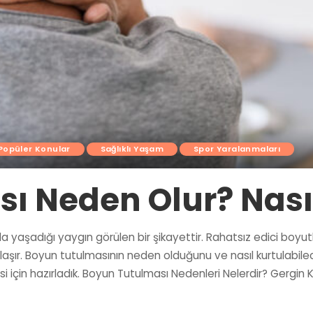
Popüler Konular
Sağlıklı Yaşam
Spor Yaralanmaları
ı Neden Olur? Nası
 yaşadığı yaygın görülen bir şikayettir. Rahatsız edici boyutla
aşır. Boyun tutulmasının neden olduğunu ve nasıl kurtulabile
si için hazırladık. Boyun Tutulması Nedenleri Nelerdir? Gergi