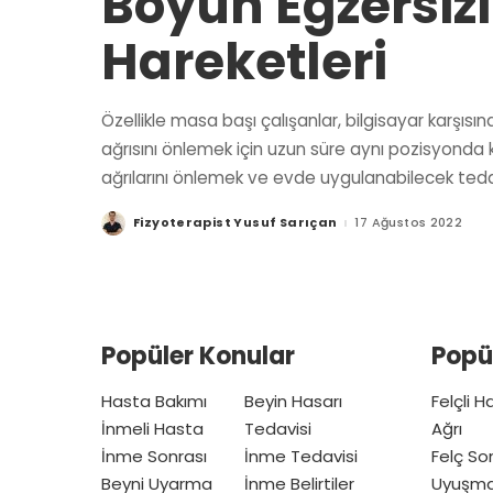
Boyun Egzersizl
Hareketleri
Özellikle masa başı çalışanlar, bilgisayar karşıs
ağrısını önlemek için uzun süre aynı pozisyond
ağrılarını önlemek ve evde uygulanabilecek tedavil
Fizyoterapist Yusuf Sarıçan
17 Ağustos 2022
Posted
by
Popüler Konular
Popü
Hasta Bakımı
Beyin Hasarı
Felçli 
İnmeli Hasta
Tedavisi
Ağrı
İnme Sonrası
İnme Tedavisi
Felç So
Beyni Uyarma
İnme Belirtiler
Uyuşm