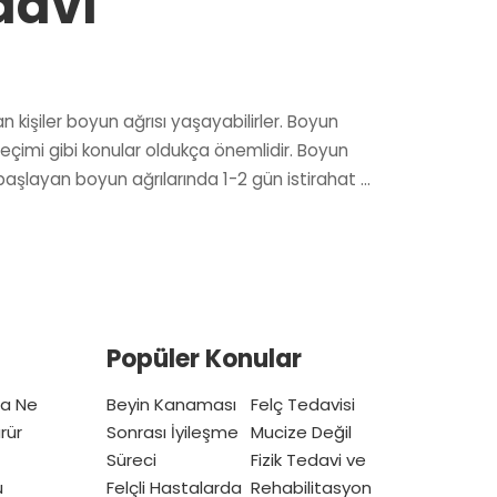
davi
 kişiler boyun ağrısı yaşayabilirler. Boyun
çimi gibi konular oldukça önemlidir. Boyun
ni başlayan boyun ağrılarında 1-2 gün istirahat
...
Popüler Konular
ta Ne
Beyin Kanaması
Felç Tedavisi
rür
Sonrası İyileşme
Mucize Değil
Süreci
Fizik Tedavi ve
u
Felçli Hastalarda
Rehabilitasyon