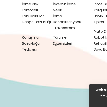
İnme Risk
İskemik İnme
İnme So
Faktörleri
Nedir
Yorgunl
Felç Belirtileri
İnme
Beyin 
Denge Bozukluğu
Rehabilitasyonu
Tipleri
Trakeostomi
Plato 
Konuşma
Yürüme
Robotik
Bozukluğu
Egzersizleri
Rehabil
Tedavisi
Duyu Bo
Hak
Web sit
site