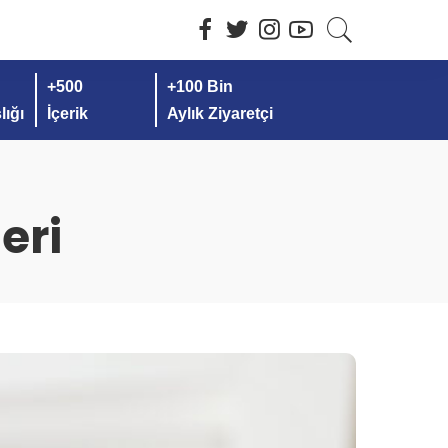
+500
+100 Bin
ığı
İçerik
Aylık Ziyaretçi
eri