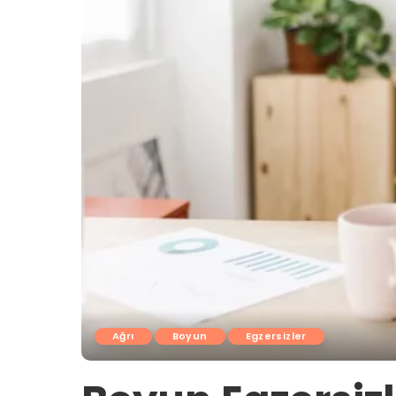
Ağrı
Boyun
Egzersizler