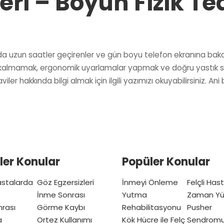
eri – Boyun Fizik Te
ında uzun saatler geçirenler ve gün boyu telefon ekranına bakan
a kalmamak, ergonomik uyarlamalar yapmak ve doğru yastık se
er hakkında bilgi almak için ilgili yazımızı okuyabilirsiniz. A
ler Konular
Popüler Konular
Hastalarda
Göz Egzersizleri
İnmeyi Önleme
Felçli Has
İnme Sonrası
Yutma
Zaman Yü
nrası
Görme Kaybı
Rehabilitasyonu
Pusher
a
Ortez Kullanımı
Kök Hücre ile Felç
Sendrom