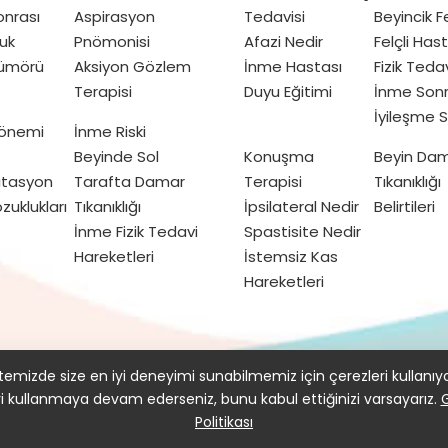
nrası
Aspirasyon
Tedavisi
Beyincik Fe
uk
Pnömonisi
Afazi Nedir
Felçli Has
Tümörü
Aksiyon Gözlem
İnme Hastası
Fizik Teda
Terapisi
Duyu Eğitimi
İnme Sonr
İyileşme S
Dönemi
İnme Riski
Beyinde Sol
Konuşma
Beyin Da
itasyon
Tarafta Damar
Terapisi
Tıkanıklığı
zuklukları
Tıkanıklığı
İpsilateral Nedir
Belirtileri
İnme Fizik Tedavi
Spastisite Nedir
Hareketleri
İstemsiz Kas
Hareketleri
kımızda
Gizlilik Politikası ve Kullanım Koşulları
emizde size en iyi deneyimi sunabilmemiz için çerezleri kullanıy
yi kullanmaya devam ederseniz, bunu kabul ettiğinizi varsayarız.
G
Politikası