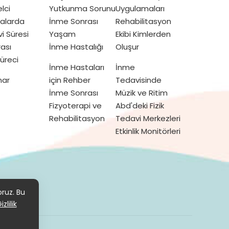
lci
Yutkunma Sorunu
Uygulamaları
talarda
İnme Sonrası
Rehabilitasyon
vi Süresi
Yaşam
Ekibi Kimlerden
ası
İnme Hastalığı
Oluşur
üreci
İnme Hastaları
İnme
mar
için Rehber
Tedavisinde
İnme Sonrası
Müzik ve Ritim
Fizyoterapi ve
Abd'deki Fizik
Rehabilitasyon
Tedavi Merkezleri
Etkinlik Monitörleri
KVKK
oruz. Bu
izlilik