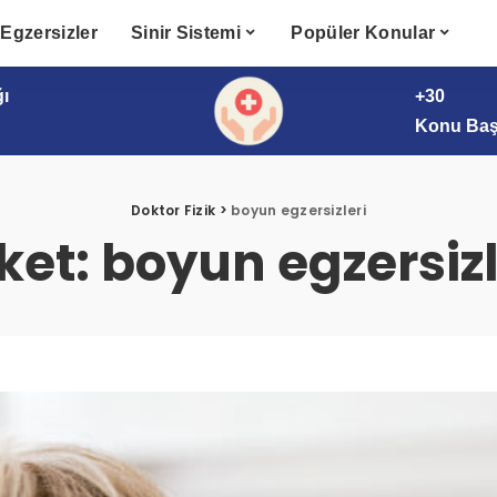
Egzersizler
Sinir Sistemi
Popüler Konular
ğı
+30
Konu Başl
Doktor Fizik
>
boyun egzersizleri
iket:
boyun egzersizl