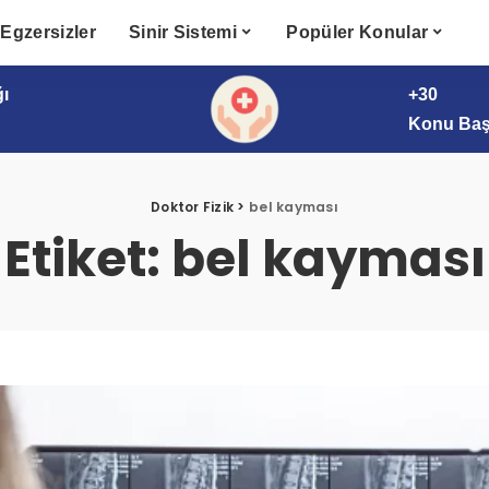
Egzersizler
Sinir Sistemi
Popüler Konular
ğı
+30
Konu Başl
Doktor Fizik
>
bel kayması
Etiket:
bel kayması