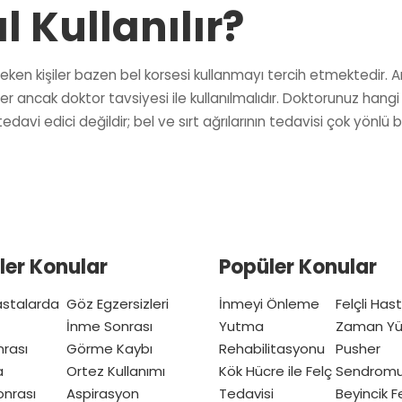
l Kullanılır?
çeken kişiler bazen bel korsesi kullanmayı tercih etmektedir. An
er ancak doktor tavsiyesi ile kullanılmalıdır. Doktorunuz hangi
edavi edici değildir; bel ve sırt ağrılarının tedavisi çok yönlü b
ler Konular
Popüler Konular
Hastalarda
Göz Egzersizleri
İnmeyi Önleme
Felçli Has
İnme Sonrası
Yutma
Zaman Yü
nrası
Görme Kaybı
Rehabilitasyonu
Pusher
a
Ortez Kullanımı
Kök Hücre ile Felç
Sendrom
nrası
Aspirasyon
Tedavisi
Beyincik Fe