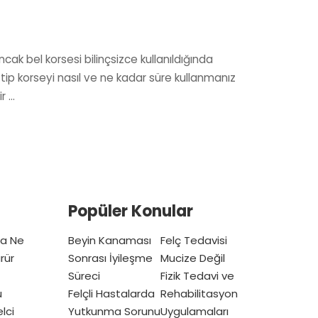
cak bel korsesi bilinçsizce kullanıldığında
 tip korseyi nasıl ve ne kadar süre kullanmanız
ir
...
Popüler Konular
ta Ne
Beyin Kanaması
Felç Tedavisi
rür
Sonrası İyileşme
Mucize Değil
Süreci
Fizik Tedavi ve
u
Felçli Hastalarda
Rehabilitasyon
lci
Yutkunma Sorunu
Uygulamaları