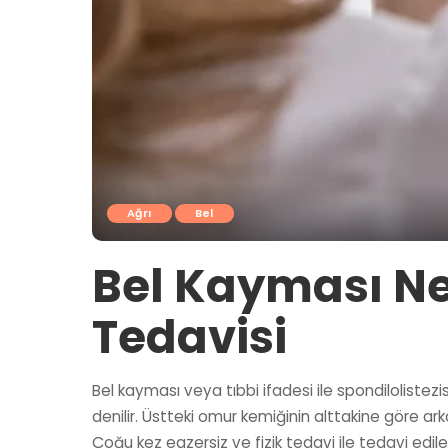
Ağrı
Bel
Bel Kayması Ned
Tedavisi
Bel kayması veya tıbbi ifadesi ile spondiloliste
denilir. Üstteki omur kemiğinin alttakine göre arka
Çoğu kez egzersiz ve fizik tedavi ile tedavi edile