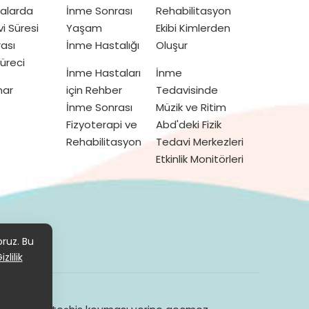
talarda
İnme Sonrası
Rehabilitasyon
vi Süresi
Yaşam
Ekibi Kimlerden
ası
İnme Hastalığı
Oluşur
üreci
İnme Hastaları
İnme
mar
için Rehber
Tedavisinde
İnme Sonrası
Müzik ve Ritim
Fizyoterapi ve
Abd'deki Fizik
Rehabilitasyon
Tedavi Merkezleri
Etkinlik Monitörleri
KVKK
oruz. Bu
izlilik