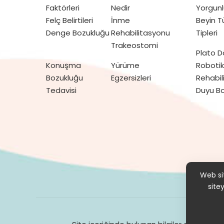
Faktörleri
Nedir
Yorgunl
Felç Belirtileri
İnme
Beyin 
Denge Bozukluğu
Rehabilitasyonu
Tipleri
Trakeostomi
Plato 
Konuşma
Yürüme
Robotik
Bozukluğu
Egzersizleri
Rehabil
Tedavisi
Duyu Bo
Hak
Web sit
site