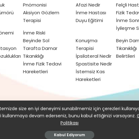
uk
Pnömonisi
Afazi Nedir
Felçli Has
Tümörü
Aksiyon Gözlem
İnme Hastası
Fizik Teda
Terapisi
Duyu Eğitimi
İnme Sonr
İyileşme S
Dönemi
İnme Riski
Beyinde Sol
Konuşma
Beyin Da
itasyon
Tarafta Damar
Terapisi
Tıkanıklığı
zuklukları
Tıkanıklığı
İpsilateral Nedir
Belirtileri
İnme Fizik Tedavi
Spastisite Nedir
Hareketleri
İstemsiz Kas
Hareketleri
kımızda
Gizlilik Politikası ve Kullanım Koşulları
emizde size en iyi deneyimi sunabilmemiz için çerezleri kullanıy
yi kullanmaya devam ederseniz, bunu kabul ettiğinizi varsayarız.
G
Politikası
© 2016–2021 doktorfizik
Kabul Ediyorum