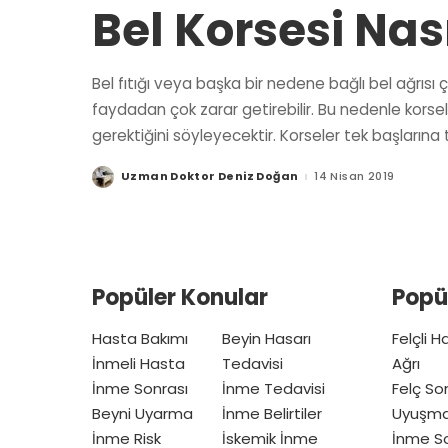
Bel Korsesi Nası
Bel fıtığı veya başka bir nedene bağlı bel ağrısı 
faydadan çok zarar getirebilir. Bu nedenle korsel
gerektiğini söyleyecektir. Korseler tek başlarına t
Uzman Doktor Deniz Doğan
14 Nisan 2019
Posted
by
Popüler Konular
Popü
Hasta Bakımı
Beyin Hasarı
Felçli 
İnmeli Hasta
Tedavisi
Ağrı
İnme Sonrası
İnme Tedavisi
Felç So
Beyni Uyarma
İnme Belirtiler
Uyuşm
İnme Risk
İskemik İnme
İnme So