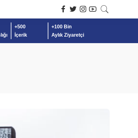
+500
+100 Bin
ığı
İçerik
Aylık Ziyaretçi