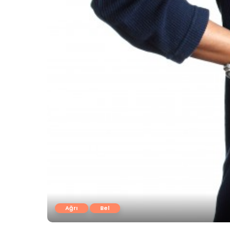
Ağrı
Bel