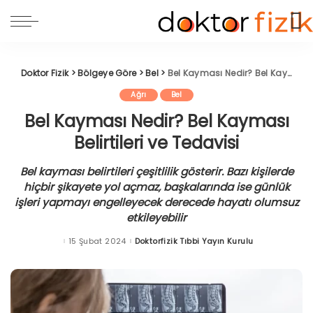
Doktor Fizik
>
Bölgeye Göre
>
Bel
>
Bel Kayması Nedir? Bel Kayması Belirtileri ve Tedavisi
Ağrı
Bel
Bel Kayması Nedir? Bel Kayması
Belirtileri ve Tedavisi
Bel kayması belirtileri çeşitlilik gösterir. Bazı kişilerde
hiçbir şikayete yol açmaz, başkalarında ise günlük
işleri yapmayı engelleyecek derecede hayatı olumsuz
etkileyebilir
15 Şubat 2024
Doktorfizik Tıbbi Yayın Kurulu
Posted
by