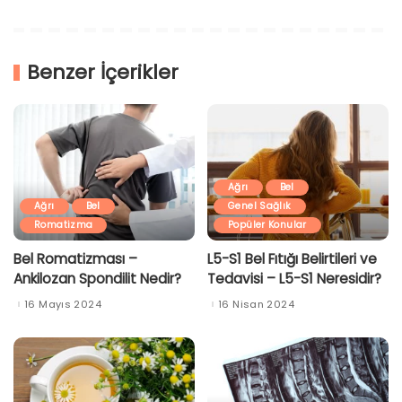
Benzer İçerikler
Ağrı
Bel
Ağrı
Bel
Genel Sağlık
Romatizma
Popüler Konular
Bel Romatizması –
L5-S1 Bel Fıtığı Belirtileri ve
Ankilozan Spondilit Nedir?
Tedavisi – L5-S1 Neresidir?
16 Mayıs 2024
16 Nisan 2024