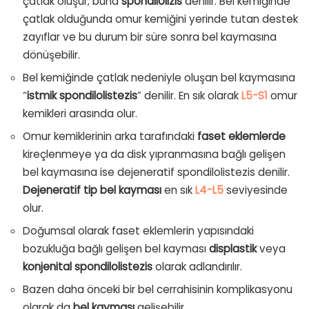
çatlak oluşur; buna
spondilolizis
denilir. Bel kemiğinde
çatlak olduğunda omur kemiğini yerinde tutan destek
zayıflar ve bu durum bir süre sonra bel kaymasına
dönüşebilir.
Bel kemiğinde çatlak nedeniyle oluşan bel kaymasına
“
istmik spondilolistezis
” denilir. En sık olarak
L5-S1
omur
kemikleri arasında olur.
Omur kemiklerinin arka tarafındaki
faset eklemlerde
kireçlenmeye ya da disk yıpranmasına bağlı gelişen
bel kaymasına ise dejeneratif spondilolistezis denilir.
Dejeneratif tip bel kayması
en sık
L4-L5
seviyesinde
olur.
Doğumsal olarak faset eklemlerin yapısındaki
bozukluğa bağlı gelişen bel kayması
displastik
veya
konjenital
spondilolistezis
olarak adlandırılır.
Bazen daha önceki bir bel cerrahisinin komplikasyonu
olarak da
bel kayması
gelişebilir.