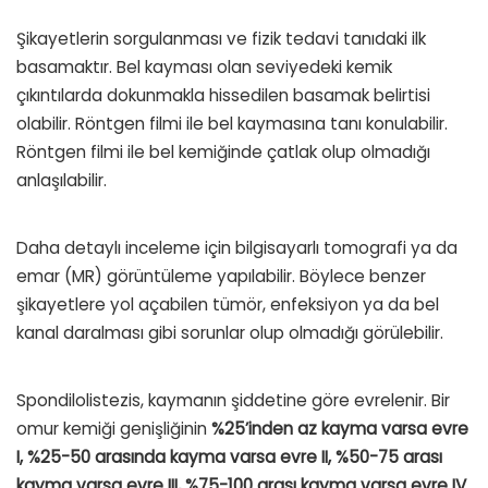
Şikayetlerin sorgulanması ve fizik tedavi tanıdaki ilk
basamaktır. Bel kayması olan seviyedeki kemik
çıkıntılarda dokunmakla hissedilen basamak belirtisi
olabilir. Röntgen filmi ile bel kaymasına tanı konulabilir.
Röntgen filmi ile bel kemiğinde çatlak olup olmadığı
anlaşılabilir.
Daha detaylı inceleme için bilgisayarlı tomografi ya da
emar (MR) görüntüleme yapılabilir. Böylece benzer
şikayetlere yol açabilen tümör, enfeksiyon ya da bel
kanal daralması gibi sorunlar olup olmadığı görülebilir.
Spondilolistezis, kaymanın şiddetine göre evrelenir. Bir
omur kemiği genişliğinin
%25’inden az kayma varsa evre
I, %25-50 arasında kayma varsa evre II, %50-75 arası
kayma varsa evre III, %75-100 arası kayma varsa evre IV