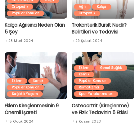
Genel Sağlık
Kalça
Ortopedik
Ağrı
Kalça
Popüler Konular
Ortopedik
Kalça Ağrısına Neden Olan
Trokanterik Bursit Nedir?
5 Şey
Belirtileri ve Tedavisi
28 Mart 2024
29 Şubat 2024
Eklem
Genel Sağlık
Kemik
Eklem
Kemik
Popüler Konular
Popüler Konular
Romatizma
Sağlıklı Yaşam
Spor Yaralanmaları
Eklem Kireçlenmesinin 9
Osteoartrit (Kireçlenme)
Önemli İşareti
ve Fizik Tedavinin 5 Etkisi
15 Ocak 2024
9 Kasım 2023