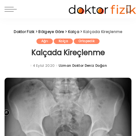
Doktor Fizik
>
Bölgeye Göre
>
Kalça
>
Kalçada Kireçlenme
Ağrı
Kalça
Ortopedik
Kalçada Kireçlenme
4 Eylül 2020
Uzman Doktor Deniz Doğan
Posted
by