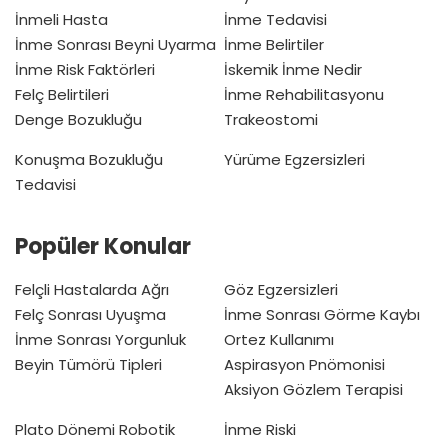
İnmeli Hasta
İnme Tedavisi
İnme Sonrası Beyni Uyarma
İnme Belirtiler
İnme Risk Faktörleri
İskemik İnme Nedir
Felç Belirtileri
İnme Rehabilitasyonu
Denge Bozukluğu
Trakeostomi
Konuşma Bozukluğu
Yürüme Egzersizleri
Tedavisi
Popüler Konular
Felçli Hastalarda Ağrı
Göz Egzersizleri
Felç Sonrası Uyuşma
İnme Sonrası Görme Kaybı
İnme Sonrası Yorgunluk
Ortez Kullanımı
Beyin Tümörü Tipleri
Aspirasyon Pnömonisi
Aksiyon Gözlem Terapisi
Plato Dönemi
Robotik
İnme Riski