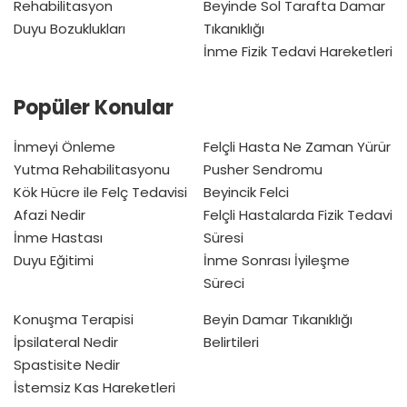
Rehabilitasyon
Beyinde Sol Tarafta Damar
Duyu Bozuklukları
Tıkanıklığı
İnme Fizik Tedavi Hareketleri
Popüler Konular
İnmeyi Önleme
Felçli Hasta Ne Zaman Yürür
Yutma Rehabilitasyonu
Pusher Sendromu
Kök Hücre ile Felç Tedavisi
Beyincik Felci
Afazi Nedir
Felçli Hastalarda Fizik Tedavi
İnme Hastası
Süresi
Duyu Eğitimi
İnme Sonrası İyileşme
Süreci
Konuşma Terapisi
Beyin Damar Tıkanıklığı
İpsilateral Nedir
Belirtileri
Spastisite Nedir
İstemsiz Kas Hareketleri