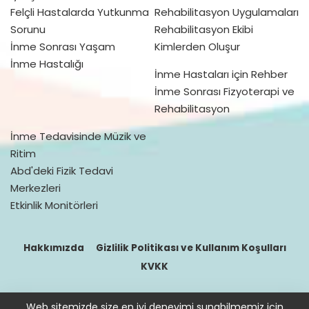
Felçli Hastalarda Yutkunma
Rehabilitasyon Uygulamaları
Sorunu
Rehabilitasyon Ekibi
İnme Sonrası Yaşam
Kimlerden Oluşur
İnme Hastalığı
İnme Hastaları için Rehber
İnme Sonrası Fizyoterapi ve
Rehabilitasyon
İnme Tedavisinde Müzik ve
Ritim
Abd'deki Fizik Tedavi
Merkezleri
Etkinlik Monitörleri
Hakkımızda
Gizlilik Politikası ve Kullanım Koşulları
KVKK
Web sitemizde size en iyi deneyimi sunabilmemiz için