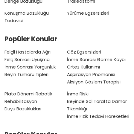
Denge Bozukluğu
Trakeostomi
Konuşma Bozukluğu
Yürüme Egzersizleri
Tedavisi
Popüler Konular
Felçli Hastalarda Ağrı
Göz Egzersizleri
Felç Sonrası Uyuşma
İnme Sonrası Görme Kaybı
İnme Sonrası Yorgunluk
Ortez Kullanımı
Beyin Tümörü Tipleri
Aspirasyon Pnömonisi
Aksiyon Gözlem Terapisi
Plato Dönemi
Robotik
İnme Riski
Rehabilitasyon
Beyinde Sol Tarafta Damar
Duyu Bozuklukları
Tıkanıklığı
İnme Fizik Tedavi Hareketleri