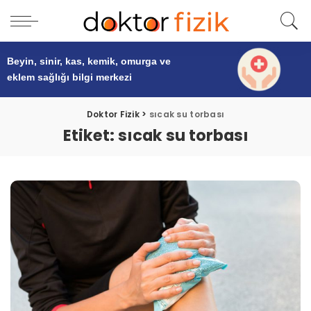
Beyin, sinir, kas, kemik, omurga ve
eklem sağlığı
bilgi merkezi
Doktor Fizik
>
sıcak su torbası
Etiket:
sıcak su torbası