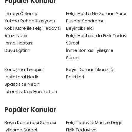
Popüler Konular
İnmeyi Önleme
Felçli Hasta Ne Zaman Yürür
Yutma Rehabilitasyonu
Pusher Sendromu
Kök Hücre ile Felç Tedavisi
Beyincik Felci
Afazi Nedir
Felçli Hastalarda Fizik Tedavi
İnme Hastası
Süresi
Duyu Eğitimi
İnme Sonrası İyileşme
Süreci
Konuşma Terapisi
Beyin Damar Tıkanıklığı
İpsilateral Nedir
Belirtileri
Spastisite Nedir
İstemsiz Kas Hareketleri
Popüler Konular
Beyin Kanaması Sonrası
Felç Tedavisi Mucize Değil
İyileşme Süreci
Fizik Tedavi ve