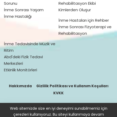
Sorunu
Rehabilitasyon Ekibi
İnme Sonrası Yaşam
Kimlerden Oluşur
İnme Hastalığı
İnme Hastaları için Rehber
İnme Sonrası Fizyoterapi ve
Rehabilitasyon
İnme Tedavisinde Müzik ve
Ritim
Abd'deki Fizik Tedavi
Merkezleri
Etkinlik Monitörleri
Hakkımızda
Gizlilik Politikası ve Kullanım Koşulları
KVKK
Web sitemizde size en iyi deneyimi sunabilmemiz için
© 2016–2021 doktorfizik
çerezleri kullanıyoruz. Bu siteyi kullanmaya devam