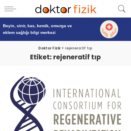
Beyin, sinir, kas, kemik, omurga ve
eklem sağlığı
bilgi merkezi
Doktor Fizik
>
rejeneratif tıp
Etiket:
rejeneratif tıp