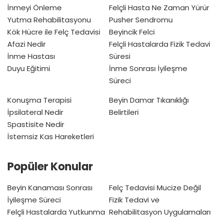
İnmeyi Önleme
Felçli Hasta Ne Zaman Yürür
Yutma Rehabilitasyonu
Pusher Sendromu
Kök Hücre ile Felç Tedavisi
Beyincik Felci
Afazi Nedir
Felçli Hastalarda Fizik Tedavi
İnme Hastası
Süresi
Duyu Eğitimi
İnme Sonrası İyileşme
Süreci
Konuşma Terapisi
Beyin Damar Tıkanıklığı
İpsilateral Nedir
Belirtileri
Spastisite Nedir
İstemsiz Kas Hareketleri
Popüler Konular
Beyin Kanaması Sonrası
Felç Tedavisi Mucize Değil
İyileşme Süreci
Fizik Tedavi ve
Felçli Hastalarda Yutkunma
Rehabilitasyon Uygulamaları