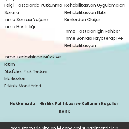
Felçli Hastalarda Yutkunma
Rehabilitasyon Uygulamaları
Sorunu
Rehabilitasyon Ekibi
İnme Sonrası Yaşam
Kimlerden Oluşur
İnme Hastalığı
İnme Hastaları için Rehber
İnme Sonrası Fizyoterapi ve
Rehabilitasyon
İnme Tedavisinde Müzik ve
Ritim
Abd'deki Fizik Tedavi
Merkezleri
Etkinlik Monitörleri
Hakkımızda
Gizlilik Politikası ve Kullanım Koşulları
KVKK
Web sitemizde size en iyi deneyimi sunabilmemiz için