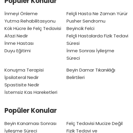
Popüler Konular
İnmeyi Önleme
Felçli Hasta Ne Zaman Yürür
Yutma Rehabilitasyonu
Pusher Sendromu
Kök Hücre ile Felç Tedavisi
Beyincik Felci
Afazi Nedir
Felçli Hastalarda Fizik Tedavi
İnme Hastası
Süresi
Duyu Eğitimi
İnme Sonrası İyileşme
Süreci
Konuşma Terapisi
Beyin Damar Tıkanıklığı
İpsilateral Nedir
Belirtileri
Spastisite Nedir
İstemsiz Kas Hareketleri
Popüler Konular
Beyin Kanaması Sonrası
Felç Tedavisi Mucize Değil
İyileşme Süreci
Fizik Tedavi ve