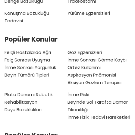
Denge Bozukluğu
Trakeostomi
Konuşma Bozukluğu
Yürüme Egzersizleri
Tedavisi
Popüler Konular
Felçli Hastalarda Ağrı
Göz Egzersizleri
Felç Sonrası Uyuşma
İnme Sonrası Görme Kaybı
İnme Sonrası Yorgunluk
Ortez Kullanımı
Beyin Tümörü Tipleri
Aspirasyon Pnömonisi
Aksiyon Gözlem Terapisi
Plato Dönemi
Robotik
İnme Riski
Rehabilitasyon
Beyinde Sol Tarafta Damar
Duyu Bozuklukları
Tıkanıklığı
İnme Fizik Tedavi Hareketleri