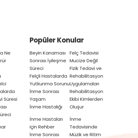
Popüler Konular
ta Ne
Beyin Kanaması
Felç Tedavisi
rür
Sonrası İyileşme
Mucize Değil
Süreci
Fizik Tedavi ve
u
Felçli Hastalarda
Rehabilitasyon
lci
Yutkunma Sorunu
Uygulamaları
talarda
İnme Sonrası
Rehabilitasyon
vi Süresi
Yaşam
Ekibi Kimlerden
ası
İnme Hastalığı
Oluşur
üreci
İnme Hastaları
İnme
mar
için Rehber
Tedavisinde
İnme Sonrası
Müzik ve Ritim