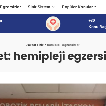
Egzersizler
Sinir Sistemi
Popüler Konular
ğı
+30
Konu Başl
Doktor Fizik
>
hemipleji egzersizleri
et:
hemipleji egzersi