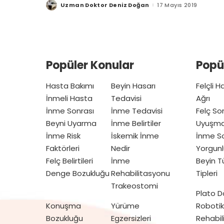
Uzman Doktor Deniz Doğan
17 Mayıs 2019
Posted
by
Popüler Konular
Popü
Hasta Bakımı
Beyin Hasarı
Felçli 
İnmeli Hasta
Tedavisi
Ağrı
İnme Sonrası
İnme Tedavisi
Felç So
Beyni Uyarma
İnme Belirtiler
Uyuşm
İnme Risk
İskemik İnme
İnme So
Faktörleri
Nedir
Yorgunl
Felç Belirtileri
İnme
Beyin 
Denge Bozukluğu
Rehabilitasyonu
Tipleri
Trakeostomi
Plato 
Konuşma
Yürüme
Robotik
Bozukluğu
Egzersizleri
Rehabil