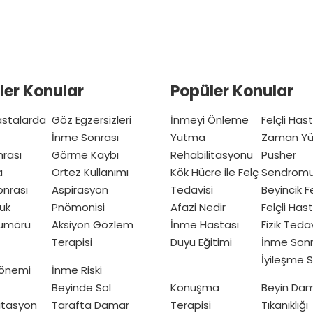
ler Konular
Popüler Konular
Hastalarda
Göz Egzersizleri
İnmeyi Önleme
Felçli Has
İnme Sonrası
Yutma
Zaman Yü
nrası
Görme Kaybı
Rehabilitasyonu
Pusher
a
Ortez Kullanımı
Kök Hücre ile Felç
Sendrom
nrası
Aspirasyon
Tedavisi
Beyincik Fe
uk
Pnömonisi
Afazi Nedir
Felçli Has
Tümörü
Aksiyon Gözlem
İnme Hastası
Fizik Teda
Terapisi
Duyu Eğitimi
İnme Sonr
İyileşme S
Dönemi
İnme Riski
Beyinde Sol
Konuşma
Beyin Da
itasyon
Tarafta Damar
Terapisi
Tıkanıklığı