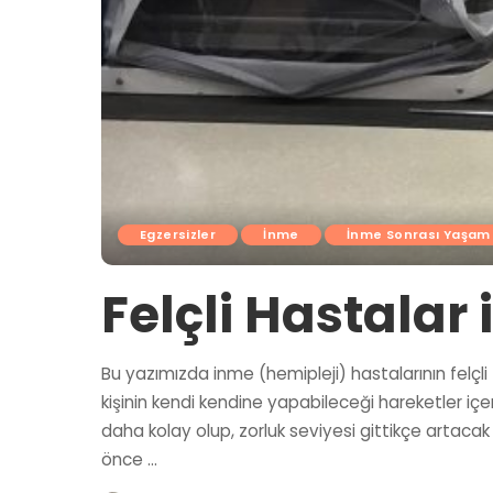
Egzersizler
İnme
İnme Sonrası Yaşam
Felçli Hastalar 
Bu yazımızda inme (hemipleji) hastalarının felçli
kişinin kendi kendine yapabileceği hareketler içer
daha kolay olup, zorluk seviyesi gittikçe artacak
önce
...