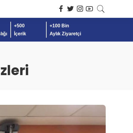
+500
+100 Bin
ığı
İçerik
Aylık Ziyaretçi
zleri