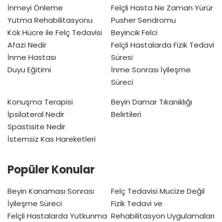
İnmeyi Önleme
Felçli Hasta Ne Zaman Yürür
Yutma Rehabilitasyonu
Pusher Sendromu
Kök Hücre ile Felç Tedavisi
Beyincik Felci
Afazi Nedir
Felçli Hastalarda Fizik Tedavi
İnme Hastası
Süresi
Duyu Eğitimi
İnme Sonrası İyileşme
Süreci
Konuşma Terapisi
Beyin Damar Tıkanıklığı
İpsilateral Nedir
Belirtileri
Spastisite Nedir
İstemsiz Kas Hareketleri
Popüler Konular
Beyin Kanaması Sonrası
Felç Tedavisi Mucize Değil
İyileşme Süreci
Fizik Tedavi ve
Felçli Hastalarda Yutkunma
Rehabilitasyon Uygulamaları