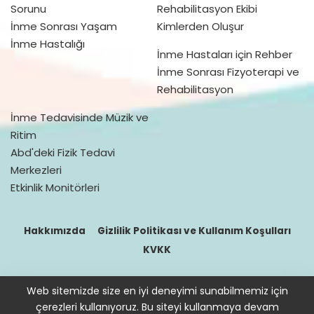
Sorunu
Rehabilitasyon Ekibi
İnme Sonrası Yaşam
Kimlerden Oluşur
İnme Hastalığı
İnme Hastaları için Rehber
İnme Sonrası Fizyoterapi ve
Rehabilitasyon
İnme Tedavisinde Müzik ve
Ritim
Abd'deki Fizik Tedavi
Merkezleri
Etkinlik Monitörleri
Hakkımızda
Gizlilik Politikası ve Kullanım Koşulları
KVKK
Web sitemizde size en iyi deneyimi sunabilmemiz için
© 2016–2021 doktorfizik
çerezleri kullanıyoruz. Bu siteyi kullanmaya devam