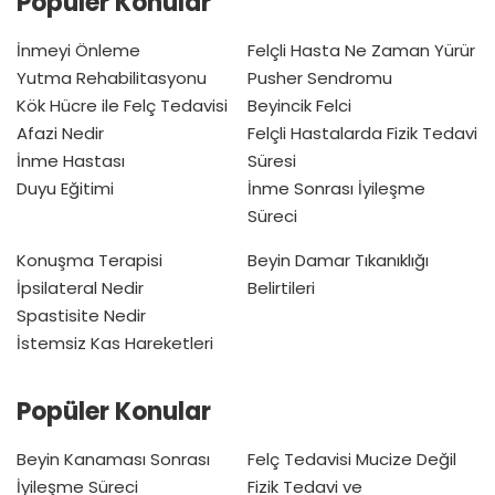
Popüler Konular
İnmeyi Önleme
Felçli Hasta Ne Zaman Yürür
Yutma Rehabilitasyonu
Pusher Sendromu
Kök Hücre ile Felç Tedavisi
Beyincik Felci
Afazi Nedir
Felçli Hastalarda Fizik Tedavi
İnme Hastası
Süresi
Duyu Eğitimi
İnme Sonrası İyileşme
Süreci
Konuşma Terapisi
Beyin Damar Tıkanıklığı
İpsilateral Nedir
Belirtileri
Spastisite Nedir
İstemsiz Kas Hareketleri
Popüler Konular
Beyin Kanaması Sonrası
Felç Tedavisi Mucize Değil
İyileşme Süreci
Fizik Tedavi ve