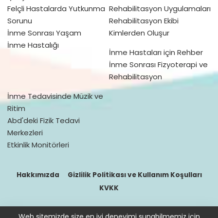
Felçli Hastalarda Yutkunma
Rehabilitasyon Uygulamaları
Sorunu
Rehabilitasyon Ekibi
İnme Sonrası Yaşam
Kimlerden Oluşur
İnme Hastalığı
İnme Hastaları için Rehber
İnme Sonrası Fizyoterapi ve
Rehabilitasyon
İnme Tedavisinde Müzik ve
Ritim
Abd'deki Fizik Tedavi
Merkezleri
Etkinlik Monitörleri
Hakkımızda
Gizlilik Politikası ve Kullanım Koşulları
KVKK
Web sitemizde size en iyi deneyimi sunabilmemiz için