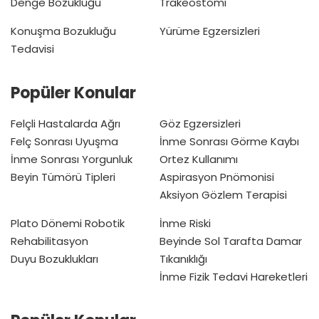
Denge Bozukluğu
Trakeostomi
Konuşma Bozukluğu
Yürüme Egzersizleri
Tedavisi
Popüler Konular
Felçli Hastalarda Ağrı
Göz Egzersizleri
Felç Sonrası Uyuşma
İnme Sonrası Görme Kaybı
İnme Sonrası Yorgunluk
Ortez Kullanımı
Beyin Tümörü Tipleri
Aspirasyon Pnömonisi
Aksiyon Gözlem Terapisi
Plato Dönemi
Robotik
İnme Riski
Rehabilitasyon
Beyinde Sol Tarafta Damar
Duyu Bozuklukları
Tıkanıklığı
İnme Fizik Tedavi Hareketleri