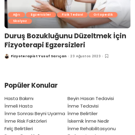
Ağrı
Egzersizler
Fizik Tedavi
Ortopedik
Skolyoz
Duruş Bozukluğunu Düzeltmek İçin
Fizyoterapi Egzersizleri
Fizyoterapist Yusuf Sarıçan
23 Ağustos 2023
Posted
by
Popüler Konular
Hasta Bakımı
Beyin Hasarı Tedavisi
İnmeli Hasta
İnme Tedavisi
İnme Sonrası Beyni Uyarma
İnme Belirtiler
İnme Risk Faktörleri
İskemik İnme Nedir
Felç Belirtileri
İnme Rehabilitasyonu