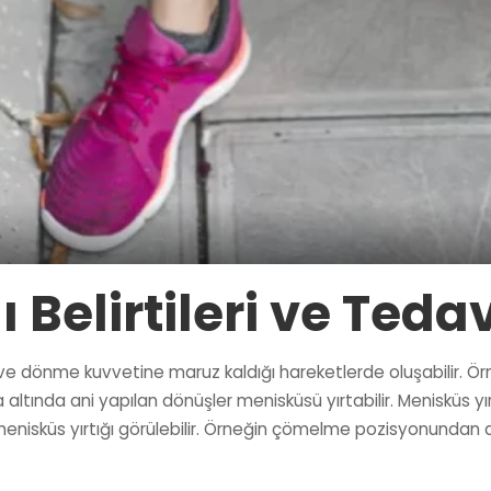
 Belirtileri ve Tedav
iği ve dönme kuvvetine maruz kaldığı hareketlerde oluşabilir. 
tında ani yapılan dönüşler menisküsü yırtabilir. Menisküs yır
menisküs yırtığı görülebilir. Örneğin çömelme pozisyonundan