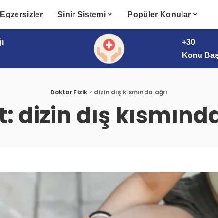
Egzersizler
Sinir Sistemi
Popüler Konular
ğı
+30
Konu Başl
Doktor Fizik
>
dizin dış kısmında ağrı
t:
dizin dış kısmınd