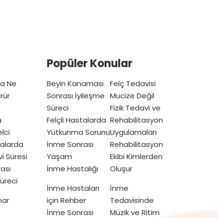
Popüler Konular
ta Ne
Beyin Kanaması
Felç Tedavisi
rür
Sonrası İyileşme
Mucize Değil
Süreci
Fizik Tedavi ve
u
Felçli Hastalarda
Rehabilitasyon
lci
Yutkunma Sorunu
Uygulamaları
talarda
İnme Sonrası
Rehabilitasyon
vi Süresi
Yaşam
Ekibi Kimlerden
ası
İnme Hastalığı
Oluşur
üreci
İnme Hastaları
İnme
mar
için Rehber
Tedavisinde
İnme Sonrası
Müzik ve Ritim