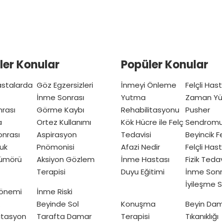
ler Konular
Popüler Konular
Hastalarda
Göz Egzersizleri
İnmeyi Önleme
Felçli Has
İnme Sonrası
Yutma
Zaman Yü
nrası
Görme Kaybı
Rehabilitasyonu
Pusher
a
Ortez Kullanımı
Kök Hücre ile Felç
Sendrom
nrası
Aspirasyon
Tedavisi
Beyincik Fe
uk
Pnömonisi
Afazi Nedir
Felçli Has
Tümörü
Aksiyon Gözlem
İnme Hastası
Fizik Teda
Terapisi
Duyu Eğitimi
İnme Sonr
İyileşme S
Dönemi
İnme Riski
Beyinde Sol
Konuşma
Beyin Da
itasyon
Tarafta Damar
Terapisi
Tıkanıklığı