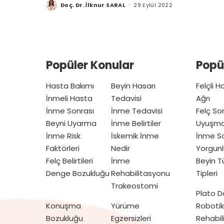
Doç. Dr. İlknur SARAL
29 Eylül 2022
Posted
by
Popüler Konular
Popü
Hasta Bakımı
Beyin Hasarı
Felçli 
İnmeli Hasta
Tedavisi
Ağrı
İnme Sonrası
İnme Tedavisi
Felç So
Beyni Uyarma
İnme Belirtiler
Uyuşm
İnme Risk
İskemik İnme
İnme So
Faktörleri
Nedir
Yorgunl
Felç Belirtileri
İnme
Beyin 
Denge Bozukluğu
Rehabilitasyonu
Tipleri
Trakeostomi
Plato 
Konuşma
Yürüme
Robotik
Bozukluğu
Egzersizleri
Rehabil