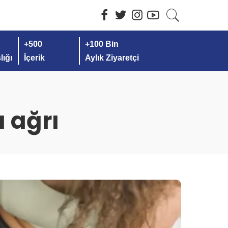
+500
+100 Bin
ığı
İçerik
Aylık Ziyaretçi
a ağrı