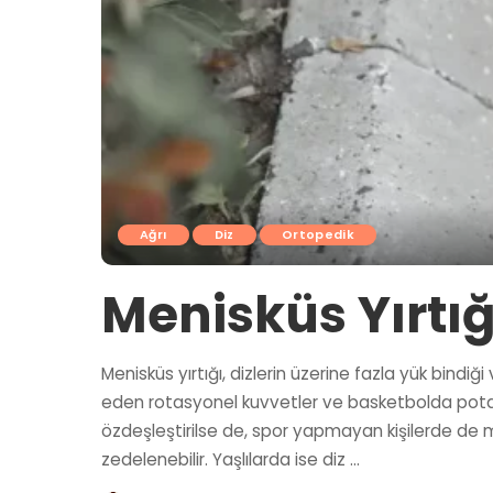
Ağrı
Diz
Ortopedik
Menisküs Yırtığı
Menisküs yırtığı, dizlerin üzerine fazla yük bind
eden rotasyonel kuvvetler ve basketbolda pota al
özdeşleştirilse de, spor yapmayan kişilerde de 
zedelenebilir. Yaşlılarda ise diz
...