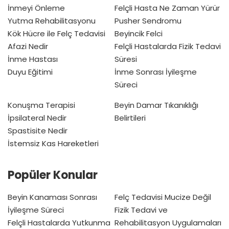
İnmeyi Önleme
Felçli Hasta Ne Zaman Yürür
Yutma Rehabilitasyonu
Pusher Sendromu
Kök Hücre ile Felç Tedavisi
Beyincik Felci
Afazi Nedir
Felçli Hastalarda Fizik Tedavi
İnme Hastası
Süresi
Duyu Eğitimi
İnme Sonrası İyileşme
Süreci
Konuşma Terapisi
Beyin Damar Tıkanıklığı
İpsilateral Nedir
Belirtileri
Spastisite Nedir
İstemsiz Kas Hareketleri
Popüler Konular
Beyin Kanaması Sonrası
Felç Tedavisi Mucize Değil
İyileşme Süreci
Fizik Tedavi ve
Felçli Hastalarda Yutkunma
Rehabilitasyon Uygulamaları