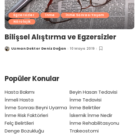
Egzersizler
İnme
İnme Sonrası Yaşam
Nörolojik
Bilişsel Alıştırma ve Egzersizler
Uzman Doktor Deniz Doğan
10 Mayıs 2019
Posted
by
Popüler Konular
Hasta Bakımı
Beyin Hasarı Tedavisi
İnmeli Hasta
İnme Tedavisi
İnme Sonrası Beyni Uyarma
İnme Belirtiler
İnme Risk Faktörleri
İskemik İnme Nedir
Felç Belirtileri
İnme Rehabilitasyonu
Denge Bozukluğu
Trakeostomi