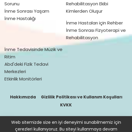
Sorunu
Rehabilitasyon Ekibi
İnme Sonrası Yaşam
Kimlerden Oluşur
İnme Hastalığı
İnme Hastaları için Rehber
İnme Sonrası Fizyoterapi ve
Rehabilitasyon
İnme Tedavisinde Müzik ve
Ritim
Abd'deki Fizik Tedavi
Merkezleri
Etkinlik Monitörleri
Hakkımızda
Gizlilik Politikası ve Kullanım Koşulları
KVKK
Web sitemizde size en iyi deneyimi sunabilmemiz için
© 2016–2021 doktorfizik
çerezleri kullanıyoruz. Bu siteyi kullanmaya devam