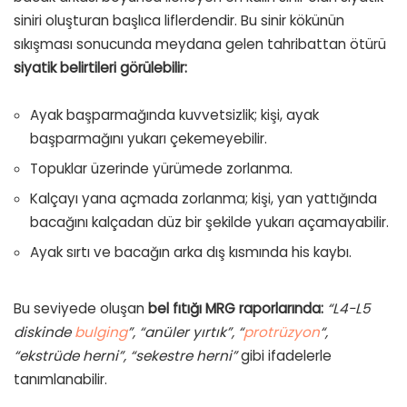
siniri oluşturan başlıca liflerdendir. Bu sinir kökünün
sıkışması sonucunda meydana gelen tahribattan ötürü
siyatik belirtileri görülebilir:
Ayak başparmağında kuvvetsizlik; kişi, ayak
başparmağını yukarı çekemeyebilir.
Topuklar üzerinde yürümede zorlanma.
Kalçayı yana açmada zorlanma; kişi, yan yattığında
bacağını kalçadan düz bir şekilde yukarı açamayabilir.
Ayak sırtı ve bacağın arka dış kısmında his kaybı.
Bu seviyede oluşan
bel fıtığı MRG raporlarında:
“L4-L5
diskinde
bulging
”, “anüler yırtık”, “
protrüzyon
“,
“ekstrüde herni”, “sekestre herni”
gibi ifadelerle
tanımlanabilir.