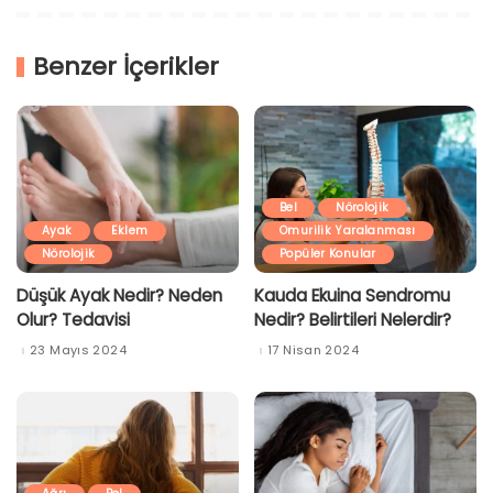
Benzer İçerikler
Bel
Nörolojik
Ayak
Eklem
Omurilik Yaralanması
Nörolojik
Popüler Konular
Düşük Ayak Nedir? Neden
Kauda Ekuina Sendromu
Olur? Tedavisi
Nedir? Belirtileri Nelerdir?
23 Mayıs 2024
17 Nisan 2024