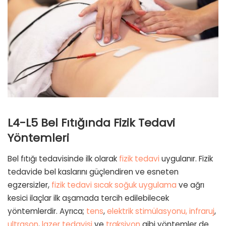
L4-L5 Bel Fıtığında Fizik Tedavi
Yöntemleri
Bel fıtığı tedavisinde ilk olarak
fizik tedavi
uygulanır. Fizik
tedavide bel kaslarını güçlendiren ve esneten
egzersizler,
fizik tedavi sıcak soğuk uygulama
ve ağrı
kesici ilaçlar ilk aşamada tercih edilebilecek
yöntemlerdir. Ayrıca;
tens
,
elektrik stimülasyonu,
infraruj
,
ultrason
,
lazer tedavisi
ve
traksiyon
gibi yöntemler de