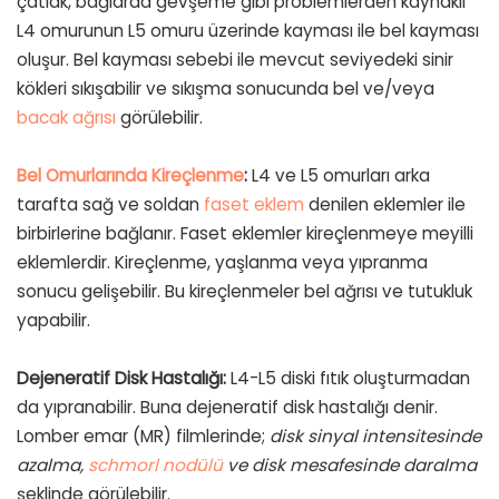
çatlak, bağlarda gevşeme gibi problemlerden kaynaklı
L4 omurunun L5 omuru üzerinde kayması ile bel kayması
oluşur. Bel kayması sebebi ile mevcut seviyedeki sinir
kökleri sıkışabilir ve sıkışma sonucunda bel ve/veya
bacak ağrısı
görülebilir.
Bel Omurlarında Kireçlenme
:
L4 ve L5 omurları arka
tarafta sağ ve soldan
faset eklem
denilen eklemler ile
birbirlerine bağlanır. Faset eklemler kireçlenmeye meyilli
eklemlerdir. Kireçlenme, yaşlanma veya yıpranma
sonucu gelişebilir. Bu kireçlenmeler bel ağrısı ve tutukluk
yapabilir.
Dejeneratif Disk Hastalığı:
L4-L5 diski fıtık oluşturmadan
da yıpranabilir. Buna dejeneratif disk hastalığı denir.
Lomber emar (MR) filmlerinde;
disk sinyal intensitesinde
azalma,
schmorl nodülü
ve disk mesafesinde daralma
şeklinde görülebilir.