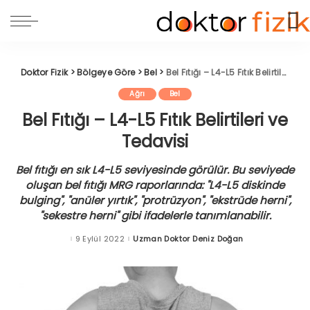
Doktor Fizik
>
Bölgeye Göre
>
Bel
>
Bel Fıtığı – L4-L5 Fıtık Belirtileri ve Tedavisi
Ağrı
Bel
Bel Fıtığı – L4-L5 Fıtık Belirtileri ve
Tedavisi
Bel fıtığı en sık L4-L5 seviyesinde görülür. Bu seviyede
oluşan bel fıtığı MRG raporlarında: "L4-L5 diskinde
bulging", "anüler yırtık", "protrüzyon", "ekstrüde herni",
"sekestre herni" gibi ifadelerle tanımlanabilir.
9 Eylül 2022
Uzman Doktor Deniz Doğan
Posted
by