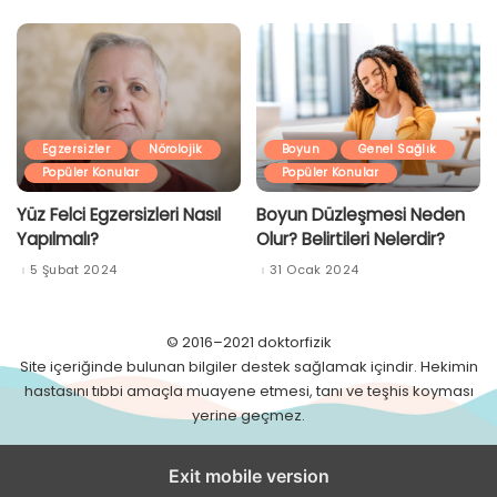
Egzersizler
Nörolojik
Boyun
Genel Sağlık
Popüler Konular
Popüler Konular
Yüz Felci Egzersizleri Nasıl
Boyun Düzleşmesi Neden
Yapılmalı?
Olur? Belirtileri Nelerdir?
5 Şubat 2024
31 Ocak 2024
© 2016–2021 doktorfizik
Site içeriğinde bulunan bilgiler destek sağlamak içindir. Hekimin
hastasını tıbbi amaçla muayene etmesi, tanı ve teşhis koyması
yerine geçmez.
Exit mobile version