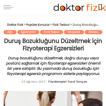
Doktor Fizik
>
Popüler Konular
>
Fizik Tedavi
>
Duruş Bozukluğunu Düzeltmek İçin Fizyoterapi Egzersizleri
Ağrı
Egzersizler
Fizik Tedavi
Ortopedik
Skolyoz
Duruş Bozukluğunu Düzeltmek İçin
Fizyoterapi Egzersizleri
Duruş bozukluğunu düzeltmek, doğru duruşu veya
postürü sağlamak için fizyoterapi egzersizleri önemli
bir yere sahiptir. Bu yazımızda duruş bozukluğu için
fizyoterapi egzersiz programını sizlerle paylaşıyoruz.
23 Ağustos 2023
Fizyoterapist Yusuf Sarıçan
Posted
by