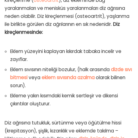
Kireçlenme (
osteoartrit
), diz ekleminde bağ
yaralanmaları ve menisküs yaralanmaları diz ağrısına
neden olabilir. Diz kireçlenmesi (osteoartrit), yaşlanma
ile birlikte görülen diz ağrılarının en sık nedenidir.
Diz
kireçlenmesinde:
Eklem yüzeyini kaplayan kıkırdak tabaka incelir ve
zayıflar.
Eklem sıvısının niteliği bozulur, (halk arasında
dizde sıvı
bitmesi
veya
eklem sıvısında azalma
olarak bilinen
sorun).
Ekleme yakın kısımdaki kemik sertleşir ve dikensi
çıkıntılar oluşturur.
Diz ağrısına tutukluk, sürtünme veya öğütülme hissi
(krepitasyon), şişlik, kızarıklık ve eklemde takılma –