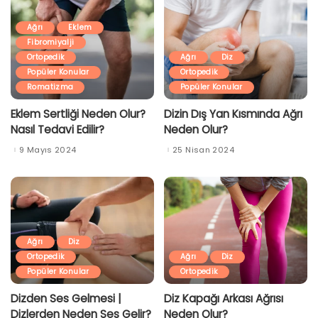
Ağrı
Eklem
Fibromiyalji
Ortopedik
Ağrı
Diz
Popüler Konular
Ortopedik
Romatizma
Popüler Konular
Eklem Sertliği Neden Olur?
Dizin Dış Yan Kısmında Ağrı
Nasıl Tedavi Edilir?
Neden Olur?
9 Mayıs 2024
25 Nisan 2024
Ağrı
Diz
Ortopedik
Ağrı
Diz
Popüler Konular
Ortopedik
Dizden Ses Gelmesi |
Diz Kapağı Arkası Ağrısı
Dizlerden Neden Ses Gelir?
Neden Olur?