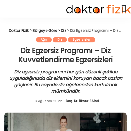
Doktor Fizik
>
Bölgeye Göre
>
Diz
>
Diz Egzersiz Programı – Diz Kuvvetlendirme Egzersizleri
Ağrı
Diz
Egzersizler
Diz Egzersiz Programı – Diz
Kuvvetlendirme Egzersizleri
Diz egzersiz programını her gün düzenli şekilde
uyguladığınızda diz eklemini koruyan bacak kasları
güçlenir. Bu sayede diz ağrılarından kurtulmak
mümkündür.
3 Ağustos 2022
Doç. Dr. İlknur SARAL
Posted
by