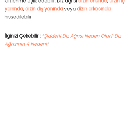
kilitlenme eşlik edebilir. Diz ağrısı
dizin önünde
,
dizin iç
yanında
,
dizin dış yanında
veya
dizin arkasında
hissedilebilir.
İlginizi Çekebilir :
“
Şiddetli Diz Ağrısı Neden Olur? Diz
Ağrısının 4 Nedeni
“