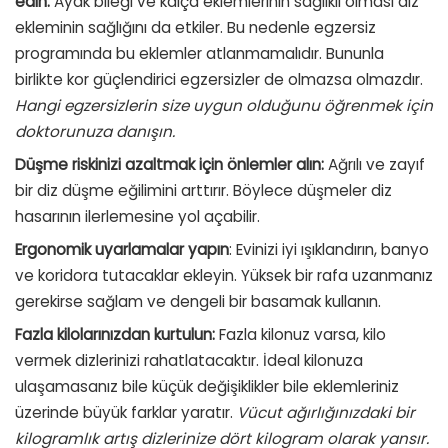
edin:
Ayak bileği ve kalça eklemlerinin sağlıklı olması diz
ekleminin sağlığını da etkiler. Bu nedenle egzersiz
programında bu eklemler atlanmamalıdır. Bununla
birlikte kor güçlendirici egzersizler de olmazsa olmazdır.
Hangi egzersizlerin size uygun olduğunu öğrenmek için
doktorunuza danışın.
Düşme riskinizi azaltmak için önlemler alın:
Ağrılı ve zayıf
bir diz düşme eğilimini arttırır. Böylece düşmeler diz
hasarının ilerlemesine yol açabilir.
Ergonomik uyarlamalar yapın
: Evinizi iyi ışıklandırın, banyo
ve koridora tutacaklar ekleyin. Yüksek bir rafa uzanmanız
gerekirse sağlam ve dengeli bir basamak kullanın.
Fazla kilolarınızdan kurtulun:
Fazla kilonuz varsa, kilo
vermek dizlerinizi rahatlatacaktır. İdeal kilonuza
ulaşamasanız bile küçük değişiklikler bile eklemleriniz
üzerinde büyük farklar yaratır.
Vücut ağırlığınızdaki bir
kilogramlık artış dizlerinize dört kilogram olarak yansır.