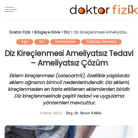
Doktor Fizik
>
Bölgeye Göre
>
Diz
>
Diz Kireçlenmesi Ameliyatsız Tedavi – Ameliyatsız Çözüm
Ağrı
Diz
Romatizma
Sağlıkta Teknoloji
Diz Kireçlenmesi Ameliyatsız Tedavi
– Ameliyatsız Çözüm
Eklem kireçlenmesi (osteoartrit), özellikle yaşlılarda
eklem ağrısının birincil nedenlerindendir. Diz eklemi,
kireçlenmeden en fazla etkilenen eklemlerden biridir.
Diz kireçlenmesinde çeşitli tedavi ve uygulama
yöntemleri mevcuttur.
4 Ekim 2022
Doç. Dr. İlknur SARAL
Posted
by