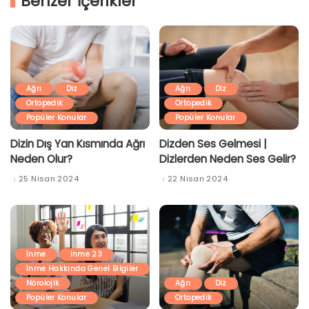
Benzer İçerikler
Ağrı
Diz
Ağrı
Diz
Ortopedik
Ortopedik
Popüler Konular
Popüler Konular
Dizin Dış Yan Kısmında Ağrı
Dizden Ses Gelmesi |
Neden Olur?
Dizlerden Neden Ses Gelir?
25 Nisan 2024
22 Nisan 2024
İnme
inme 23
İnme Hakkında Genel Bilgiler
Nörolojik
Ağrı
Diz
Popüler Konular
Ortopedik