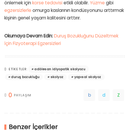
önlemek için
korse tedavisi
etkili olabilir.
Yüzme
gibi
egzersizlerle
omurga kaslarının kondüsyonunu arttırmak
kişinin genel yaşam kalitesini arttırır.
Okumaya Devam Edin:
Duruş Bozukluğunu Düzeltmek
İçin Fizyoterapi Egzersizleri
adölesan idiyopatik skolyozu
ETIKETLER:
duruş bozukluğu
skolyoz
yapısal skolyoz
0
PAYLAŞIM
Benzer İçerikler