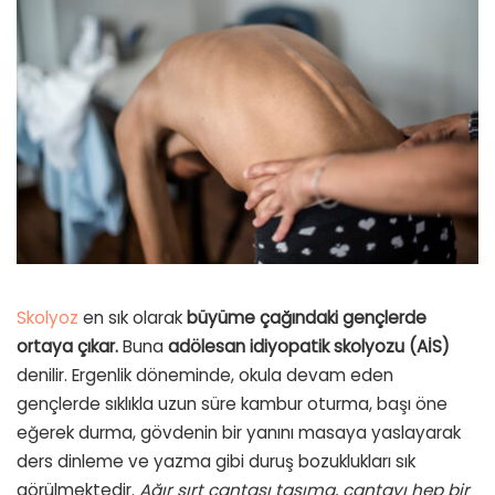
Skolyoz
en sık olarak
büyüme çağındaki gençlerde
ortaya çıkar.
Buna
adölesan idiyopatik skolyozu (AİS)
denilir. Ergenlik döneminde, okula devam eden
gençlerde sıklıkla uzun süre kambur oturma, başı öne
eğerek durma, gövdenin bir yanını masaya yaslayarak
ders dinleme ve yazma gibi duruş bozuklukları sık
görülmektedir.
Ağır sırt çantası taşıma, çantayı hep bir