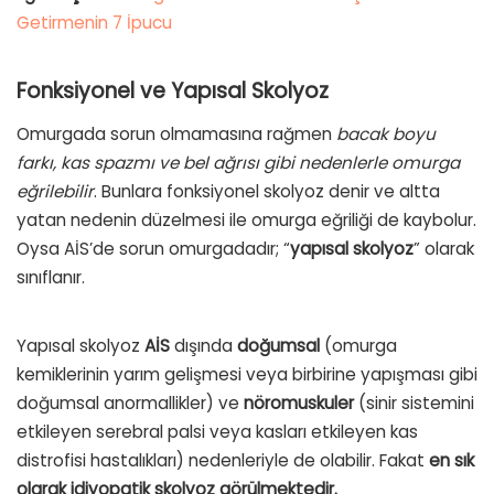
Getirmenin 7 İpucu
Fonksiyonel ve Yapısal Skolyoz
Omurgada sorun olmamasına rağmen
bacak boyu
farkı, kas spazmı ve bel ağrısı gibi nedenlerle omurga
eğrilebilir
. Bunlara fonksiyonel skolyoz denir ve altta
yatan nedenin düzelmesi ile omurga eğriliği de kaybolur.
Oysa AİS’de sorun omurgadadır; “
yapısal
skolyoz
” olarak
sınıflanır.
Yapısal skolyoz
AİS
dışında
doğumsal
(omurga
kemiklerinin yarım gelişmesi veya birbirine yapışması gibi
doğumsal anormallikler) ve
nöromuskuler
(sinir sistemini
etkileyen serebral palsi veya kasları etkileyen kas
distrofisi hastalıkları) nedenleriyle de olabilir. Fakat
en sık
olarak idiyopatik skolyoz görülmektedir.