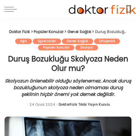
Doktor Fizik
>
Popüler Konular
>
Genel Sağlık
>
Duruş Bozukluğu Skolyoza Neden Olur mu?
Ağrı
Egzersizler
Genel Sağlık
Ortopedik
Popüler Konular
Skolyoz
Duruş Bozukluğu Skolyoza Neden
Olur mu?
Skolyozun önlenebilir olduğu söylenemez. Ancak duruş
bozukluğunun skolyoza neden olmaması duruş
şeklinin hiçbir önemi yok demek değildir.
24 Ocak 2024
Doktorfizik Tıbbi Yayın Kurulu
Posted
by