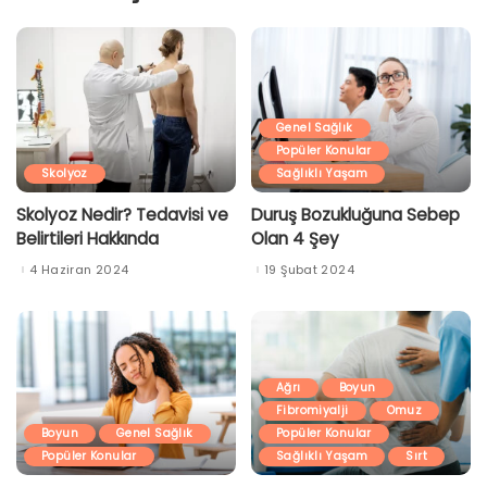
Genel Sağlık
Popüler Konular
Skolyoz
Sağlıklı Yaşam
Skolyoz Nedir? Tedavisi ve
Duruş Bozukluğuna Sebep
Belirtileri Hakkında
Olan 4 Şey
4 Haziran 2024
19 Şubat 2024
Ağrı
Boyun
Fibromiyalji
Omuz
Boyun
Genel Sağlık
Popüler Konular
Popüler Konular
Sağlıklı Yaşam
Sırt