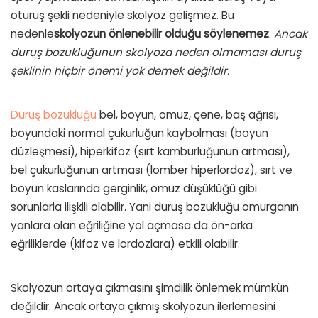
oturuş şekli nedeniyle skolyoz gelişmez. Bu
nedenle
skolyozun
önlenebilir
olduğu
söylenemez
.
Ancak
duruş bozukluğunun skolyoza neden olmaması duruş
şeklinin hiçbir önemi yok demek değildir.
Duruş bozukluğu
bel, boyun, omuz, çene, baş ağrısı,
boyundaki normal çukurluğun kaybolması (boyun
düzleşmesi), hiperkifoz (sırt kamburluğunun artması),
bel çukurluğunun artması (lomber hiperlordoz), sırt ve
boyun kaslarında gerginlik, omuz düşüklüğü gibi
sorunlarla ilişkili olabilir. Yani duruş bozukluğu omurganın
yanlara olan eğriliğine yol açmasa da ön-arka
eğriliklerde (kifoz ve lordozlara) etkili olabilir.
Skolyozun ortaya çıkmasını şimdilik önlemek mümkün
değildir. Ancak ortaya çıkmış skolyozun ilerlemesini