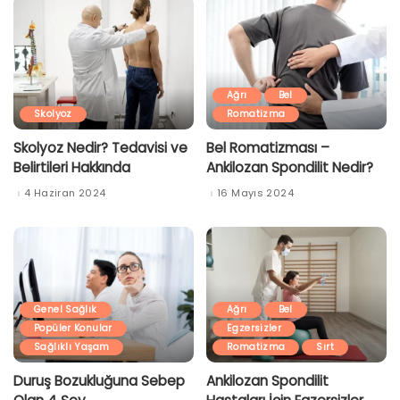
Ağrı
Bel
Skolyoz
Romatizma
Skolyoz Nedir? Tedavisi ve
Bel Romatizması –
Belirtileri Hakkında
Ankilozan Spondilit Nedir?
4 Haziran 2024
16 Mayıs 2024
Genel Sağlık
Ağrı
Bel
Popüler Konular
Egzersizler
Sağlıklı Yaşam
Romatizma
Sırt
Duruş Bozukluğuna Sebep
Ankilozan Spondilit