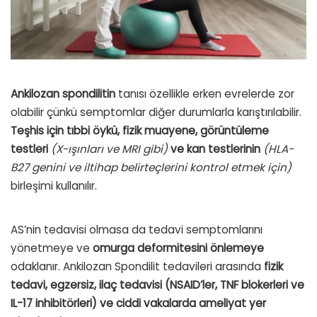
Ankilozan spondilitin
tanısı özellikle erken evrelerde zor
olabilir çünkü semptomlar diğer durumlarla karıştırılabilir.
Teşhis için tıbbi öykü, fizik muayene, görüntüleme
testleri
(X-ışınları ve MRI gibi)
ve kan testlerinin
(HLA-
B27 genini ve iltihap belirteçlerini kontrol etmek için)
birleşimi kullanılır.
AS’nin tedavisi olmasa da tedavi semptomlarını
yönetmeye ve
omurga deformitesini önlemeye
odaklanır. Ankilozan Spondilit tedavileri arasında
fizik
tedavi, egzersiz, ilaç tedavisi (NSAID’ler, TNF blokerleri ve
IL-17 inhibitörleri) ve ciddi vakalarda ameliyat yer