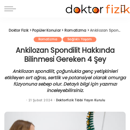
Doktor Fizik
>
Popüler Konular
>
Romatizma
>
Ankilozan Spondilit Hakkında Bilinmesi Gereken 4 Şey
Romatizma
Sağlıklı Yaşam
Ankilozan Spondilit Hakkında
Bilinmesi Gereken 4 Şey
Ankilozan spondilit, çoğunlukla genç yetişkinleri
etkileyen sırt ağrısı, sertlik ve potansiyel olarak omurga
füzyonuna sebep olur. Detaylı bilgi için yazımızı
inceleyebilirsiniz.
21 Şubat 2024
Doktorfizik Tıbbi Yayın Kurulu
Posted
by