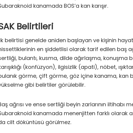
Subaraknoid kanamada BOS’a kan karışır.
SAK Belirtileri
İlk belirtisi genelde aniden başlayan ve kişinin haya
hissettiklerinin en şiddetlisi olarak tarif edilen baş a
sertliği, bulantı, kusma, dilde ağırlaşma, konuşma 
karışıklığı (konfüzyon), ilgisizlik (apati), nöbet, ışık
bulanık görme, çift görme, göz içine kanama, kan b
yükselme gibi belirtiler görülebilir.
Baş ağrısı ve ense sertliği beyin zarlarının iltihabı me
Subaraknoid kanamada menenjitten farklı olarak at
da cilt döküntüsü görülmez.