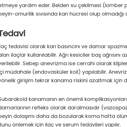
etmeye yardım eder. Belden su çekilmesi (lomber p
beyin-omurilik sıvısında kan hücresi olup olmadığı an
Tedavi
İlaç tedavisi olarak kan basıncını ve damar spazmın
alan ilaçlar kullanılabilir. Ağrı kesiciler baş ağrısını 
verilebilir. Sebep anevrizma ise cerrahi olarak kli
içi müdahale (endovasküler koil) yapılabilir. Anevr
yönelik girişim tekrar kanama riskini azaltmak için d
Subarakoid kanamanın en önemli komplikasyonların
damarlarının refleks olarak daralmasıdır (vazospa
beyin dolaşımı daha da bozularak koma hatta ölüm 
Bunu önlemek için ilaç ve serum tedavileri yapılır.