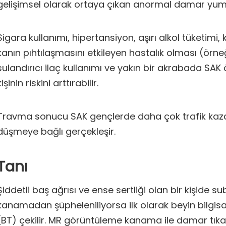
gelişimsel olarak ortaya çıkan anormal damar yum
Sigara kullanımı, hipertansiyon, aşırı alkol tüketimi, 
kanın pıhtılaşmasını etkileyen hastalık olması (örne
sulandırıcı ilaç kullanımı ve yakın bir akrabada SA
kişinin riskini arttırabilir.
Travma sonucu SAK gençlerde daha çok trafik kazas
düşmeye bağlı gerçekleşir.
Tanı
Şiddetli baş ağrısı ve ense sertliği olan bir kişide s
kanamadan şüpheleniliyorsa ilk olarak beyin bilgisa
(BT) çekilir. MR görüntüleme kanama ile damar tıkanı