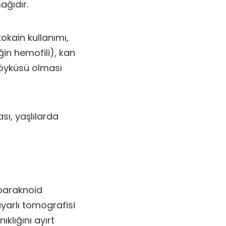
ağıdır.
kokain kullanımı,
ğin hemofili), kan
K öyküsü olması
ı, yaşlılarda
ubaraknoid
yarlı tomografisi
klığını ayırt