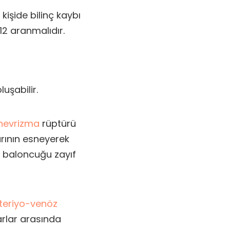
 kişide bilinç kaybı
12 aranmalıdır.
uşabilir.
nevrizma
rüptürü
ının esneyerek
i baloncuğu zayıf
teriyo-venöz
rlar arasında