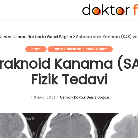
>
İnme
>
İnme Hakkında Genel Bilgiler
>
Subaraknoid Kanama (SAK) ve F
İnme
İnme Hakkında Genel Bilgiler
raknoid Kanama (SA
Fizik Tedavi
8 Eylül 2021
Uzman Doktor Deniz Doğan
Posted
by