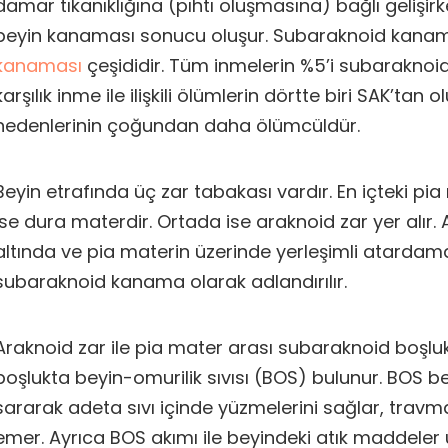
damar tıkanıklığına (pıhtı oluşmasına) bağlı gelişirk
beyin kanaması sonucu oluşur. Subaraknoid kanam
kanaması
çeşididir. Tüm inmelerin %5’i subarakno
karşılık inme ile ilişkili ölümlerin dörtte biri SAK’tan 
nedenlerinin çoğundan daha ölümcüldür.
Beyin etrafında üç zar tabakası vardır. En içteki pia
ise dura materdir. Ortada ise araknoid zar yer alır.
altında ve pia materin üzerinde yerleşimli atardam
subaraknoid kanama olarak adlandırılır.
Araknoid zar ile pia mater arası subaraknoid boşlu
boşlukta beyin-omurilik sıvısı (BOS) bulunur. BOS be
sararak adeta sıvı içinde yüzmelerini sağlar, travma
emer. Ayrıca BOS akımı ile beyindeki atık maddeler uz