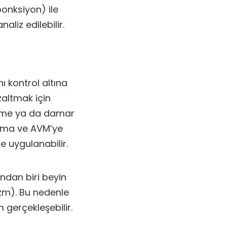
onksiyon) ile
aliz edilebilir.
ı kontrol altına
azaltmak için
pleme ya da damar
izma ve AVM’ye
e uygulanabilir.
dan biri beyin
zm). Bu nedenle
gerçekleşebilir.