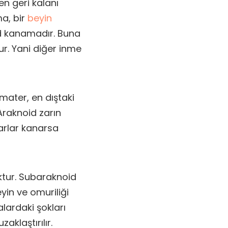
en geri kalanı
a, bir
beyin
id kanamadır. Buna
olur. Yani diğer inme
 mater, en dıştaki
 Araknoid zarın
arlar kanarsa
ktur. Subaraknoid
yin ve omuriliği
lardaki şokları
aklaştırılır.