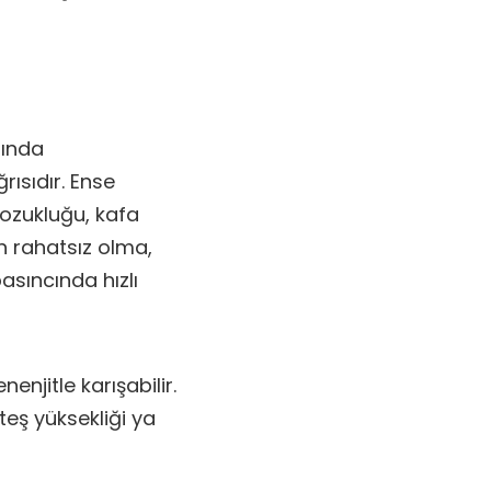
tında
ğrısıdır. Ense
bozukluğu, kafa
tan rahatsız olma,
asıncında hızlı
nenjitle karışabilir.
eş yüksekliği ya