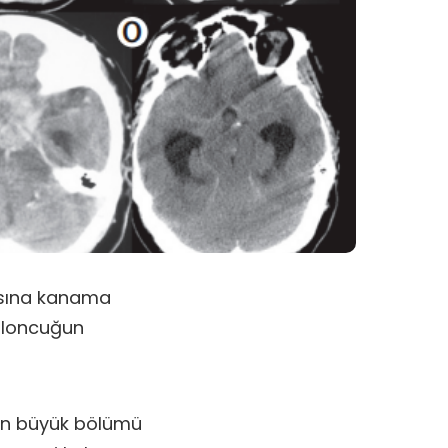
asına kanama
baloncuğun
rin büyük bölümü