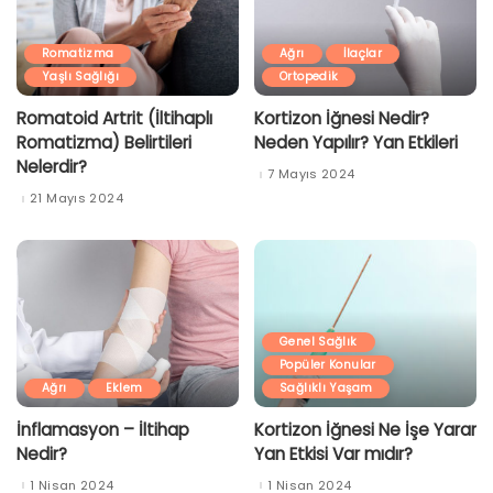
Romatizma
Ağrı
İlaçlar
Yaşlı Sağlığı
Ortopedik
Romatoid Artrit (İltihaplı
Kortizon İğnesi Nedir?
Romatizma) Belirtileri
Neden Yapılır? Yan Etkileri
Nelerdir?
7 Mayıs 2024
21 Mayıs 2024
Genel Sağlık
Popüler Konular
Ağrı
Eklem
Sağlıklı Yaşam
İnflamasyon – İltihap
Kortizon İğnesi Ne İşe Yarar
Nedir?
Yan Etkisi Var mıdır?
1 Nisan 2024
1 Nisan 2024