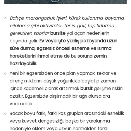
Bahçe, marangozluk işleri, kürek kullanma, boyama,
cilalama gibi aktiviteler; tenis, golf, top fırlatma
gerektiren sporlar
bursite
yol açan nedenlerin
başında gelir.
Ev veya işte yanlış pozisyonda uzun
süre durma, egzersiz öncesi esneme ve ısınma
hareketlerini ihmal etme de bu soruna zemin
hazırlayabilir.
Yeni bir egzersizden önce plan yapmak; tekrar ve
direnç miktarını düşük yoğunlukla başlatıp zaman
içinde kademeli olarak arttırmak
bursit
gelişme riskini
azaltır. Egzersizde alışılmadık bir ağrı olursa ara
verilmelidir.
Bacak boyu farkı, farklı kas grupları arasındaki esneklik
veya kuvvet dengesizliği, başka bir yaralanma
nedeniyle eklem veya uzvun normalden farklı