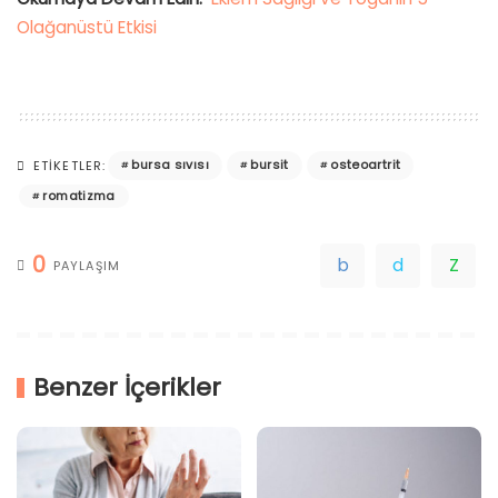
Olağanüstü Etkisi
bursa sıvısı
bursit
osteoartrit
ETIKETLER:
romatizma
0
PAYLAŞIM
Benzer İçerikler