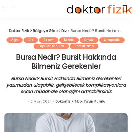
Doktor Fizik
>
Bölgeye Göre
>
Diz
>
Bursa Nedir? Bursit Hakkında Bilmeniz Gerekenler
Ağrı
Diz
Eklem
Kemik
Omuz
Ortopedik
Popüler Konular
Romatizma
Bursa Nedir? Bursit Hakkında
Bilmeniz Gerekenler
Bursa Nedir? Bursit Hakkında Bilmeniz Gerekenleri
yazımızdan ulaşabilir, gelişebilecek komplikasyonlara
erken müdahale olanağını artırabilirsiniz.
6 Mart 2024
Doktorfizik Tıbbi Yayın Kurulu
Posted
by