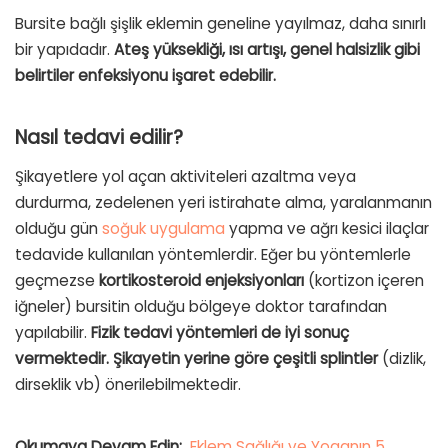
Bursite bağlı şişlik eklemin geneline yayılmaz, daha sınırlı
bir yapıdadır.
Ateş yüksekliği, ısı artışı, genel halsizlik gibi
belirtiler enfeksiyonu işaret edebilir.
Nasıl tedavi edilir?
Şikayetlere yol açan aktiviteleri azaltma veya
durdurma, zedelenen yeri istirahate alma, yaralanmanın
olduğu gün
soğuk uygulama
yapma ve ağrı kesici ilaçlar
tedavide kullanılan yöntemlerdir. Eğer bu yöntemlerle
geçmezse
kortikosteroid enjeksiyonları
(kortizon içeren
iğneler) bursitin olduğu bölgeye doktor tarafından
yapılabilir.
Fizik tedavi yöntemleri de iyi sonuç
vermektedir. Şikayetin yerine göre çeşitli splintler
(dizlik,
dirseklik vb) önerilebilmektedir.
Okumaya Devam Edin:
Eklem Sağlığı ve Yoganın 5